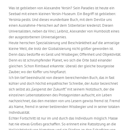
Was ist geblieben von Alexandre Yersin? Sein Paradies ist heute ein
Seebad mit einem kleinen Yersin-Museum. Ein Begriff ist geblieben:
Yersinia pestis. Und dieses wunderbare Buch, mit dem Deville uns
einen Ausnahme-Menschen auf dem Silberteller kredenzt. Diesen
Universalisten, neben da Vinci, Leibniz, Alexander von Humboldt eines
der ausgestorbenen Universalgenies.
Heute herrschen Spezialisierung und Beschränktheit auf die armselige
kleine Welt, die trotz der Globalisierung nicht größer geworden ist.
Denn dazu bedürfte es Geist und Wissbegier, Offenheit und Objektivität.
Denn es ist schrumpfender Planet, wo sich die Orte bald einander
gleichen. Schon Rimbaud erkannte: überall der gleiche bourgeoise
Zauber, wo der Koffer uns hinpflanzt.
Ich bin tief beeindruckt von diesem bereichernden Buch, das in fast
kühler und doch höchst empathischer Schreibe, der Autor bezeichnet
sich selbst als „Gespenst der Zukunft“ mit seinem Notizbuch, der die
einzelnen Lebensstationen des Protagonisten aufsucht, ein Leben
nachzeichnet, das den meisten von uns Lesern gewiss fremd ist. Fremd
als Name, fremd in seiner betörenden Wissbegier und in seiner totalen
Individualität.
Echter Fortschritt ist nur im und durch das Individuum möglich. Masse
hat nie etwas Großes geschaffen. So erinnert eine Ratssitzung an die
Hellsichtigkeit von Hamstern und ein Stadion an den Scharfsinn von