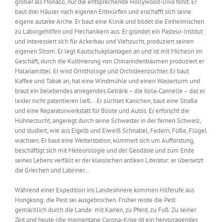
größer als Monaco, nur die entsprechende Hollywood-Diva fehlt. Er
baut drei Häuser nach eigenen Entwürfen und erschafft sich seine
eigene autarke Arche. Er baut eine Klinik und bildet die Einheimischen
zu Laborgehilfen und Mechanikern aus. Er gründet ein Pasteur-Institut
und interessiert sich für Ackerbau und Viehzucht, produziert seinen
eigenen Strom. Er legt Kautschukplantagen an und ist mit Michelin im
Geschäft, durch die Kultivierung von Chinarindenbäumen produziert er
Malariamittel. Er wird Ornithologe und Orchideenzüchter. Er baut
Kaffee und Tabak an, hat eine Windmühle und einen Wasserturm und
braut ein belebendes anregendes Getränk – die Kola-Cannelle – das er
leider nicht patentieren ließ… Er züchtet Kanichen, baut eine Straße
und eine Reparaturwerkstatt für Boote und Autos. Er erforscht die
Hühnerzucht, angeregt durch seine Schwester in der fernen Schweiz,
und studiert, wie aus Eigelb und Eiweiß Schnabel, Federn, Füße, Flügel
wachsen. Er baut eine Wetterstation, kümmert sich um Aufforstung,
beschäftigt sich mit Meteorologie und der Geodäsie und zum Ende
seines Lebens verfällt er der klassischen antiken Literatur: er übersetzt
die Griechen und Lateiner…
Während einer Expedition ins Landesinnere kommen Hilferufe aus
Hongkong: die Pest sei ausgebrochen. Früher reiste die Pest
gemächlich durch die Lande: mit Karren, zu Pferd, zu Fuß. Zu seiner
Zeit und heute (die momentane Corona-Krise ist ein hervorragendes