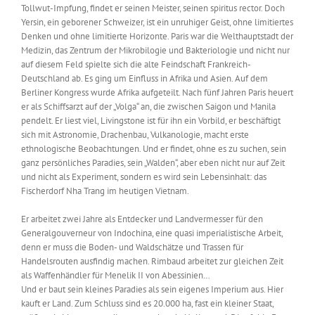
Tollwut-Impfung, findet er seinen Meister, seinen spiritus rector. Doch
Yersin, ein geborener Schweizer, ist ein unruhiger Geist, ohne limitiertes
Denken und ohne limitierte Horizonte. Paris war die Welthauptstadt der
Medizin, das Zentrum der Mikrobilogie und Bakteriologie und nicht nur
auf diesem Feld spielte sich die alte Feindschaft Frankreich-
Deutschland ab. Es ging um Einfluss in Afrika und Asien. Auf dem
Berliner Kongress wurde Afrika aufgeteilt. Nach fünf Jahren Paris heuert
er als Schiffsarzt auf der „Volga“ an, die zwischen Saigon und Manila
pendelt. Er liest viel, Livingstone ist für ihn ein Vorbild, er beschäftigt
sich mit Astronomie, Drachenbau, Vulkanologie, macht erste
ethnologische Beobachtungen. Und er findet, ohne es zu suchen, sein
ganz persönliches Paradies, sein „Walden“, aber eben nicht nur auf Zeit
und nicht als Experiment, sondern es wird sein Lebensinhalt: das
Fischerdorf Nha Trang im heutigen Vietnam.
Er arbeitet zwei Jahre als Entdecker und Landvermesser für den
Generalgouverneur von Indochina, eine quasi imperialistische Arbeit,
denn er muss die Boden- und Waldschätze und Trassen für
Handelsrouten ausfindig machen. Rimbaud arbeitet zur gleichen Zeit
als Waffenhändler für Menelik II von Abessinien…
Und er baut sein kleines Paradies als sein eigenes Imperium aus. Hier
kauft er Land. Zum Schluss sind es 20.000 ha, fast ein kleiner Staat,