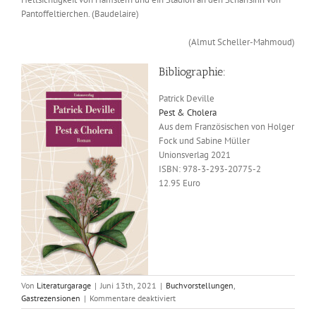
Pantoffeltierchen. (Baudelaire)
(Almut Scheller-Mahmoud)
Bibliographie:
Patrick Deville
Pest & Cholera
Aus dem Französischen von Holger
Fock und Sabine Müller
Unionsverlag 2021
ISBN: 978-3-293-20775-2
12.95 Euro
Von
Literaturgarage
|
Juni 13th, 2021
|
Buchvorstellungen
,
für
Gastrezensionen
|
Kommentare deaktiviert
Universitas