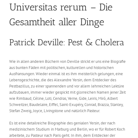
Universitas rerum – Die
Gesamtheit aller Dinge
Patrick Deville: Pest & Cholera
Wie in allen anderen Büchern von Deville strickt er uns eine Biografie
aus bunten Fäden mit politischen, kulturellen und historischen
Ausfransungen. Wieder einmal ist es ihm meisterlich gelungen, eine
Lebensgeschichte, die des Alexandre Yersin, dem Entdecker des
Pestbazillus, zu einer spannenden und vor allem lehrreichen Lektüre
aufzubauen, immer wieder gespickt mit glorreichen Namen jener Zeit
wie Rimbaud, Céline, Loti, Cendras, Verne, Gide, Leiris, Miró, Albert
Schweitzer, Baudelaire, Eiffel, Saint-Exupéry, Conrad, Brazza, Stanley,
Stefan Zweig, Joyce, Livingstone und natürlich Pasteur.
Es ist eine detailreiche Biographie des genialen Yersin, der nach
medizinischem Studium in Marburg und Berlin, wo er für Robert Koch
arbeitete, zu Pasteur nach Paris geht. In ihm, dem Entdecker der