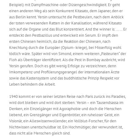
Beispiel) mit Dampfmaschine-oder Düsengeschwindigkeit. Er geht
einen anderen Weg als sein Konkurrent Kitasato, dem Japaner, den er
aus Berlin kennt. Yersin untersucht die Pestbeulen, nach dem Anblick
der toten verwesenden Ratten in der Kanalisation, während Kitasato
sich auf die Organe und das Blut konzentriert. And the winner is: …… Er
entdeckt den Pestbazillus und entwickelt ein Serum. Er impft den
ersten Chinesen heimlich, da die Reaktion der Chinesen, nach
Knechtung durch die Europäer (Opium- kriege), bei Misserfolg wohl
tödlich wäre. Später wird von Simond, einem weiteren „Pasteurien“ der
Floh als Überträger identifiziert. Als die Pest in Bombay ausbricht, wird
Yersin gerufen. Doch es gibt wenig Erfolge zu verzeichnen, denn
Imkompetenz und Profilierungsgerangel der internationalen Ärzte
sowie das Kastensystem und das buddhistische Prinzip Respekt vor
Leben behindern die Arbeit.
1940 kommt er von seiner letzten Reise nach Paris zurück ins Paradies,
wird dort bleiben und wird dort sterben: Yersin – ein Tausendsassa im
Denken, ein Einzelgänger mit Agoraphobie und doch die Menschen
liebend, ein Grenzgänger und Eigenbrötler, ein ruheloser Geist, ein
Visionär, ein Alleswissenwollender, ein Vollblut-Forscher, für den
Nichtwissen unentschuldbar ist. Ein Hochmütiger, der verwundert ist,
dass nicht alle Menschen gleich sind.