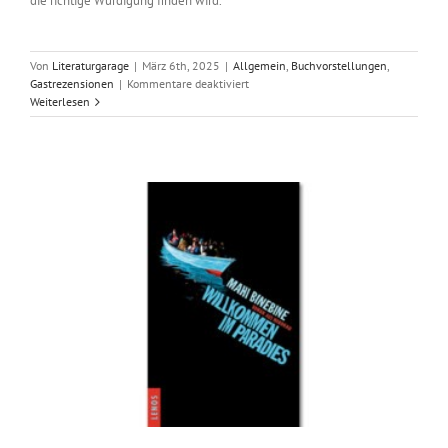
die richtige Würdigung finden wird.
Von
Literaturgarage
|
März 6th, 2025
|
Allgemein
,
Buchvorstellungen
,
für
Gastrezensionen
|
Kommentare deaktiviert
Für
Weiterlesen
kurze
Zeit
nur
hier