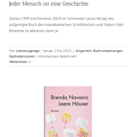
Jeder Mensch ist eine Geschichte
Dieses 1999 erschienene, 2024 im Schweizer Lenos Verlag neu
aufgelegte Buch des marokkanischen Schriftstellers und Malers Mahi
Binebine ist aktueller denn je.
Von
Literaturgarage
|
Januar 23rd, 2025
|
Allgemein
,
Buchvorstellungen
,
für
Gastrezensionen
|
Kommentare deaktiviert
Jeder
Weiterlesen
Mensch
ist
eine
Geschichte