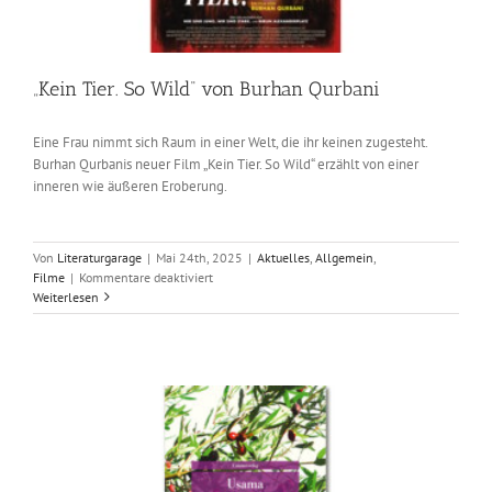
„Kein Tier. So Wild“ von Burhan Qurbani
Eine Frau nimmt sich Raum in einer Welt, die ihr keinen zugesteht.
Burhan Qurbanis neuer Film „Kein Tier. So Wild“ erzählt von einer
inneren wie äußeren Eroberung.
Von
Literaturgarage
|
Mai 24th, 2025
|
Aktuelles
,
Allgemein
,
für
Filme
|
Kommentare deaktiviert
„Kein
Weiterlesen
Tier.
So
Wild“
von
Burhan
Qurbani