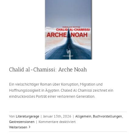
Chalid al-Chamissi: Arche Noah
Ein vielschichtiger Roman über Korruption, Migration und
Hoffnungslosigkeit in Ägypten. Chaled Al Chamissi zeichnet ein
eindrucksvolles Porträt einer verlorenen Generation.
Von
Literaturgarage
|
Januar 13th, 2026
|
Allgemein
,
Buchvorstellungen
,
für
Gastrezensionen
|
Kommentare deaktiviert
Chalid
Weiterlesen
al-