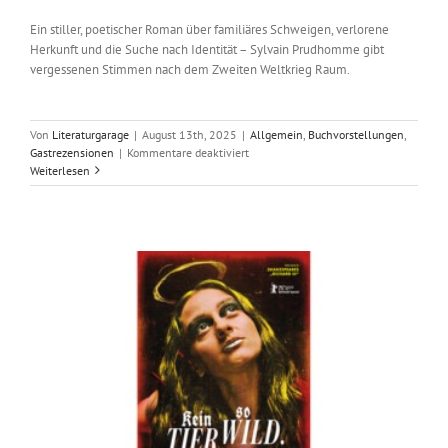
Ein stiller, poetischer Roman über familiäres Schweigen, verlorene
Herkunft und die Suche nach Identität – Sylvain Prudhomme gibt
vergessenen Stimmen nach dem Zweiten Weltkrieg Raum.
Von
Literaturgarage
|
August 13th, 2025
|
Allgemein
,
Buchvorstellungen
,
für
Gastrezensionen
|
Kommentare deaktiviert
Spurensuche
Weiterlesen
über
die
Grenzen
hinweg