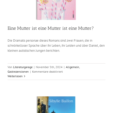
Eine Mutter ist eine Mutter ist eine Mutter?
Die Dramatis personae dieses Romans sind zwei Frauen, die in
schnörkelloser Sprache über ihr Leben, ihr Leiden und über Daniel, den
kleinen autistischen Jungen berichten.
Von
Literaturgarage
|
November 5th, 2024
|
Allgemein
,
für
Gastrezensionen
|
Kommentare deaktiviert
Eine
Weiterlesen
Mutter
ist
eine
Mutter
ist
eine
Mutter?