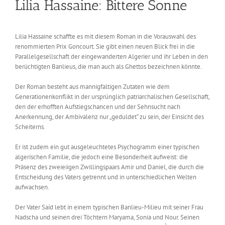
Lilia Hassaine: Bittere Sonne
Lilia Hassaine schaffte es mit diesem Roman in die Vorauswahl des
renommierten Prix Goncourt. Sie gibt einen neuen Blick frei in die
Parallelgesellschaft der eingewanderten Algerier und ihr Leben in den
berüchtigten Banlieus, die man auch als Ghettos bezeichnen könnte.
Der Roman besteht aus mannigfaltigen Zutaten wie dem
Generationenkonflikt in der ursprünglich patriarchalischen Gesellschaft,
den der erhofften Aufstiegschancen und der Sehnsucht nach
Anerkennung, der Ambivalenz nur „geduldet“ zu sein, der Einsicht des
Scheiterns.
Er ist zudem ein gut ausgeleuchtetes Psychogramm einer typischen
algerischen Familie, die jedoch eine Besonderheit aufweist: die
Präsenz des zweieiigen Zwillingspaars Amir und Daniel, die durch die
Entscheidung des Vaters getrennt und in unterschiedlichen Welten
aufwachsen.
Der Vater Saíd lebt in einem typischen Banlieu-Milieu mit seiner Frau
Nadscha und seinen drei Töchtern Maryama, Sonia und Nour. Seinen