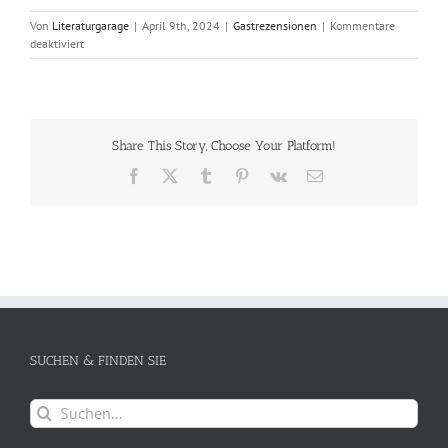
Von
Literaturgarage
|
April 9th, 2024
|
Gastrezensionen
|
Kommentare
für
deaktiviert
Eine
Familienaufstellung
Share This Story, Choose Your Platform!
Facebook
X
Tumblr
Pinterest
Vk
E-
Mail
SUCHEN & FINDEN SIE
Suche
nach: