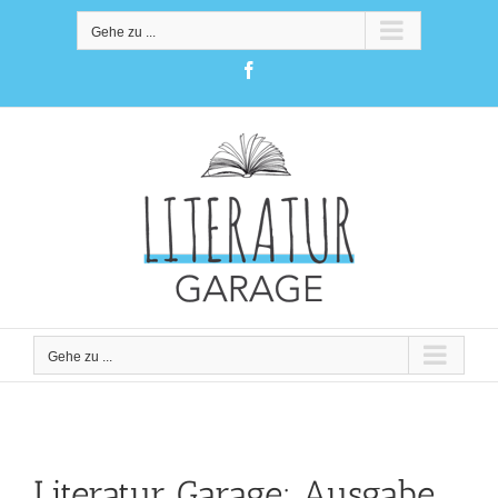
Zum
Inhalt
Gehe zu ...
springen
Facebook
Gehe zu ...
Literatur Garage: Ausgabe