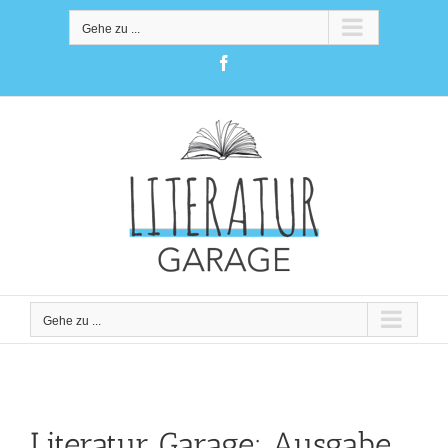
Zum
Inhalt
Gehe zu ...
springen
Facebook
Gehe zu ...
Literatur Garage: Ausgabe