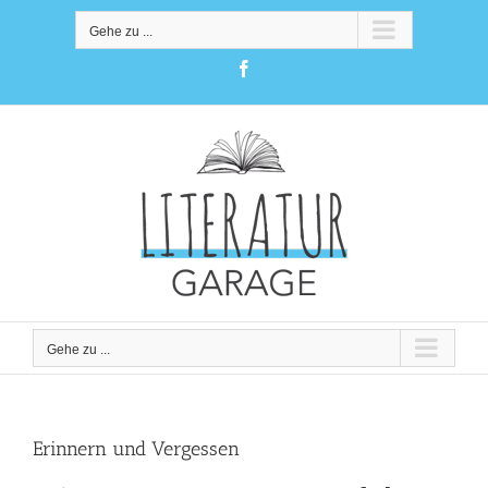
Zum
Inhalt
Gehe zu ...
springen
Facebook
Gehe zu ...
Erinnern und Vergessen