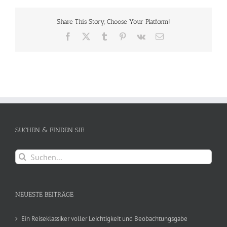
Share This Story, Choose Your Platform!
Facebook
X
Tumblr
Pinterest
Vk
E-
Mail
SUCHEN & FINDEN SIE
Suche
nach:
NEUESTE BEITRÄGE
Ein Reiseklassiker voller Leichtigkeit und Beobachtungsgabe