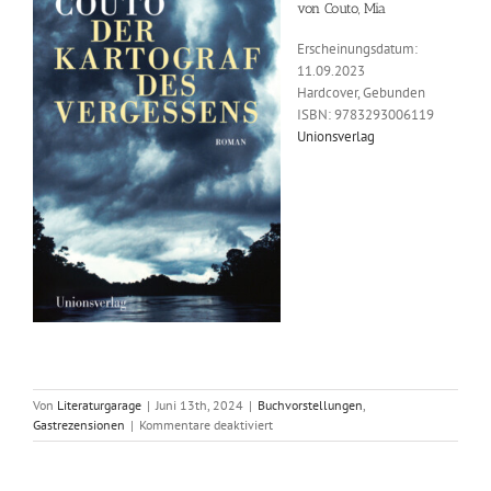
von Couto, Mia
Erscheinungsdatum:
11.09.2023
Hardcover, Gebunden
ISBN: 9783293006119
Un
ionsverlag
Von
Literaturgarage
|
Juni 13th, 2024
|
Buchvorstellungen
,
für
Gastrezensionen
|
Kommentare deaktiviert
Erinnern
und
Vergessen