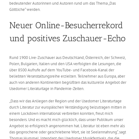
bedeutender Autorinnen und Autoren rund um das Thema „Das
Göttliche“ werden.
Neuer Online-Besucherrekord
und positives Zuschauer-Echo
Rund 1900 Live-Zuschauer aus Deutschland, Österreich, der Schweiz,
Polen, Bulgarien, Italien und den USA verfolgten die Lesungen, die
über 8500 Aufrufe auf dem YouTube- und Facebook-Kanal der
beliebten Veranstaltungsreihe erzielten. Teilnehmer aus Europa, aber
auch von anderen Kontinenten begrüßten das kulturelle Angebot der
Usedomer Literaturtage in Pandemie-Zeiten.
„Dass wir das Anliegen der Region und der Usedomer Literaturtage
durch Literatur zur europäischen Verständigung beizutragen mitten in
einem Lockdown international verbreiten konnten, freut mich
besonders. Und es macht mich glücklich, dass unser Publikum unser
Angebot so erfolgreich angenommen hat. Literatur ist eben mehr als
das gesprochene oder geschriebene Wort, sie ist Seelennahrung“, sagt
Thomas Hummel, Intendant des Usedomer Musikfestivals, das die