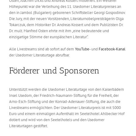
Osten, Joachim Dicks und Andreas Kossert moderiert. Ein weiterer
Höhepunkt war die Verleihung des 11. Usedomer Literaturpreises an
den in Jambol (Bulgarien) geborenen Schriftsteller Georgi Gospodinov.
Die Jury, mit der neuen Vorsitzenden, Literaturnobelpreisträgerin Olga
Tokarczuk, dem Historiker Dr. Andreas Kossert und dem Publizisten Dr.
Dr. mult. Manfred Osten ehrte mit ihm „eine bedeutende und
einzigartige Stimme der europäischen Literatur“.
Alle Livestreams sind ab sofort auf dem
YouTube-
und
Facebook-Kanal
der Usedomer Literaturtage abrufbar.
Förderer und Sponsoren
Unterstützt werden die Usedomer Literaturtage von den Kaiserbädern
Insel Usedom, der Friedrich-Naumann-Stiftung für die Freiheit, der
Arno-Esch-Stiftung und der Konrad-Adenauer-Stiftung, die auch die
Livestreams ermöglichten. Der Usedomer Literaturpreis ist mit 5000
Euro und einem einmaligen Aufenthalt im Seetelhotel Ahlbecker Hof
dotiert und wird von den Seetelhotels und den Usedomer
Literaturtagen gestiftet.