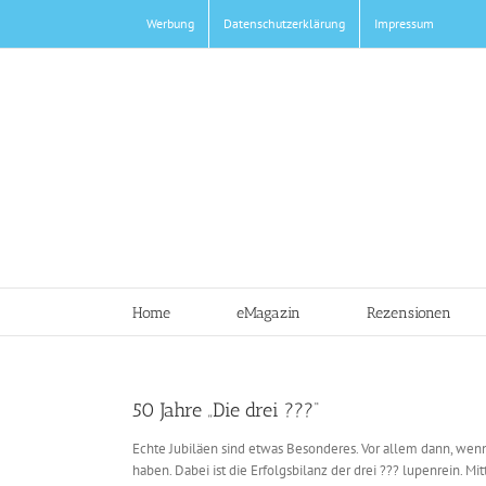
Zum
Werbung
Datenschutzerklärung
Impressum
Inhalt
springen
Home
eMagazin
Rezensionen
50 Jahre „Die drei ???“
Echte Jubiläen sind etwas Besonderes. Vor allem dann, wenn d
haben. Dabei ist die Erfolgsbilanz der drei ??? lupenrein. Mi