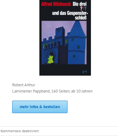
Robert Arthur
Laminierter Pappband, 160 Seiten, ab 10 Jahren
mehr Infos & bestellen
für
Kommentare deaktiviert
50