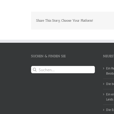
Share This Story, Choose Your Platform!
SUCHEN & FINDEN SIE
NEUES
Suche
Ein R
nach:
Beob
Die b
Ein e
Leids
Die E