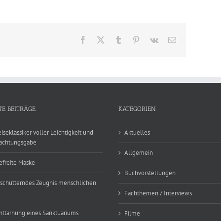
Jahre
„Die
drei
???“
Facebook
X
Tumblr
Pinterest
Vk
E-
Mail
TE BEITRÄGE
KATEGORIEN
eiseklassiker voller Leichtigkeit und
Aktuelles
achtungsgabe
Allgemein
efreite Maske
Buchvorstellungen
rschütterndes Zeugnis menschlichen
Fachthemen / Interviews
nttarnung eines Sanktuariums
Filme