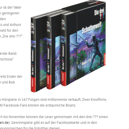
 ist der Vater
en geringeren
 den
s und Arthurs
rant für den
 „Die drei ???“
erste Band.
rschloss“
reits Ender der
er und Bob
 Hörspiele in 167 Folgen sind mittlerweile verkauft. Zwei Kinofilme,
0 Facebook-Fans krönen die erstaunliche Bilanz.
och bis November können die Leser gemeinsam mit den drei ??? einen
hen.de
). Gewinnspiele gibt es auf der Facebookseite und in den
nungszeichen für die Ermittler dienen.