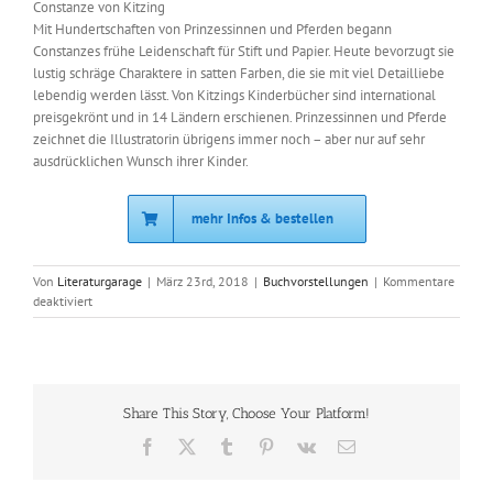
Constanze von Kitzing
Mit Hundertschaften von Prinzessinnen und Pferden begann
Constanzes frühe Leidenschaft für Stift und Papier. Heute bevorzugt sie
lustig schräge Charaktere in satten Farben, die sie mit viel Detailliebe
lebendig werden lässt. Von Kitzings Kinderbücher sind international
preisgekrönt und in 14 Ländern erschienen. Prinzessinnen und Pferde
zeichnet die Illustratorin übrigens immer noch – aber nur auf sehr
ausdrücklichen Wunsch ihrer Kinder.
mehr Infos & bestellen
Von
Literaturgarage
|
März 23rd, 2018
|
Buchvorstellungen
|
Kommentare
für
deaktiviert
Cally
Stronk:
Leonie
Looping
–
Share This Story, Choose Your Platform!
Das
Rätsel
Facebook
X
Tumblr
Pinterest
Vk
E-
um
Mail
die