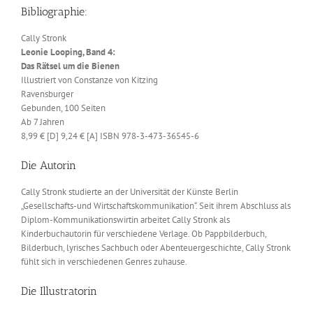
Bibliographie:
Cally Stronk
Leonie Looping, Band 4:
Das Rätsel um die Bienen
Illustriert von Constanze von Kitzing
Ravensburger
Gebunden, 100 Seiten
Ab 7 Jahren
8,99 € [D] 9,24 € [A] ISBN 978-3-473-36545-6
Die Autorin
Cally Stronk studierte an der Universität der Künste Berlin
„Gesellschafts-und Wirtschaftskommunikation“. Seit ihrem Abschluss als
Diplom-Kommunikationswirtin arbeitet Cally Stronk als
Kinderbuchautorin für verschiedene Verlage. Ob Pappbilderbuch,
Bilderbuch, lyrisches Sachbuch oder Abenteuergeschichte, Cally Stronk
fühlt sich in verschiedenen Genres zuhause.
Die Illustratorin