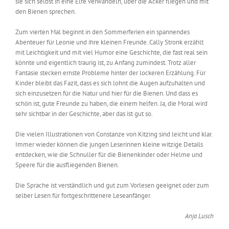
sie sich selbst in eine Elfe verwandeln, über die Äcker fliegen und mit
den Bienen sprechen.
Zum vierten Mal beginnt in den Sommerferien ein spannendes
Abenteuer für Leonie und ihre kleinen Freunde. Cally Stronk erzählt
mit Leichtigkeit und mit viel Humor eine Geschichte, die fast real sein
könnte und eigentlich traurig ist, zu Anfang zumindest. Trotz aller
Fantasie stecken ernste Probleme hinter der lockeren Erzählung. Für
Kinder bleibt das Fazit, dass es sich lohnt die Augen aufzuhalten und
sich einzusetzen für die Natur und hier für die Bienen. Und dass es
schön ist, gute Freunde zu haben, die einem helfen. Ja, die Moral wird
sehr sichtbar in der Geschichte, aber das ist gut so.
Die vielen Illustrationen von Constanze von Kitzing sind leicht und klar.
Immer wieder können die jungen Leserinnen kleine witzige Details
entdecken, wie die Schnuller für die Bienenkinder oder Helme und
Speere für die ausfliegenden Bienen.
Die Sprache ist verständlich und gut zum Vorlesen geeignet oder zum
selber Lesen für fortgeschrittenere Leseanfänger.
Anja Lusch