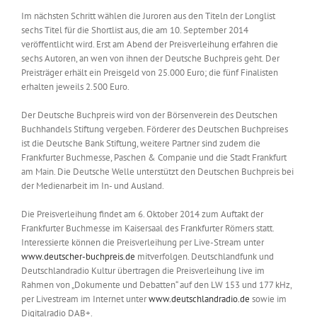
Im nächsten Schritt wählen die Juroren aus den Titeln der Longlist
sechs Titel für die Shortlist aus, die am 10. September 2014
veröffentlicht wird. Erst am Abend der Preisverleihung erfahren die
sechs Autoren, an wen von ihnen der Deutsche Buchpreis geht. Der
Preisträger erhält ein Preisgeld von 25.000 Euro; die fünf Finalisten
erhalten jeweils 2.500 Euro.
Der Deutsche Buchpreis wird von der Börsenverein des Deutschen
Buchhandels Stiftung vergeben. Förderer des Deutschen Buchpreises
ist die Deutsche Bank Stiftung, weitere Partner sind zudem die
Frankfurter Buchmesse, Paschen & Companie und die Stadt Frankfurt
am Main. Die Deutsche Welle unterstützt den Deutschen Buchpreis bei
der Medienarbeit im In- und Ausland.
Die Preisverleihung findet am 6. Oktober 2014 zum Auftakt der
Frankfurter Buchmesse im Kaisersaal des Frankfurter Römers statt.
Interessierte können die Preisverleihung per Live-Stream unter
www.deutscher-buchpreis.de
mitverfolgen. Deutschlandfunk und
Deutschlandradio Kultur übertragen die Preisverleihung live im
Rahmen von „Dokumente und Debatten“ auf den LW 153 und 177 kHz,
per Livestream im Internet unter
www.deutschlandradio.de
sowie im
Digitalradio DAB+.