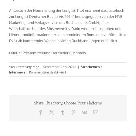
Anlässlich der Nominierung der Longlist-Titel erscheint das „Lesebuch
zur Longlist Deutscher Buchpreis 2014“, herausgegeben von der MVB
Marketing- und Verlagsservice des Buchhandels GmbH, einer
Wirtschaftstochter des Börsenvereins. Darin werden Leseproben und
Hintergrundinformationen zu den nominierten Romanen veröffentlicht.
Es ist ab kommender Woche in vielen Buchhandlungen erhältlich.
Quelle: Pressemitteilung Deutscher Buchpreis
Von
Literaturgarage
|
September 2nd, 2014
|
Fachthemen /
für
Interviews
|
Kommentare deaktiviert
Deutscher
Buchpreis
2014:
Jury
nominiert
Share This Story, Choose Your Platform!
20
Romane
Facebook
X
Tumblr
Pinterest
Vk
E-
Mail