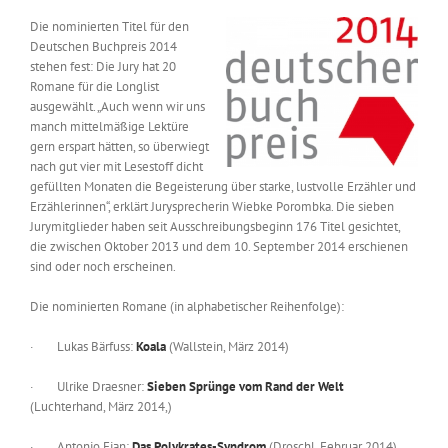
Die nominierten Titel für den
Deutschen Buchpreis 2014
stehen fest: Die Jury hat 20
Romane für die Longlist
ausgewählt. „Auch wenn wir uns
manch mittelmäßige Lektüre
gern erspart hätten, so überwiegt
nach gut vier mit Lesestoff dicht
gefüllten Monaten die Begeisterung über starke, lustvolle Erzähler und
Erzählerinnen“, erklärt Jurysprecherin Wiebke Porombka. Die sieben
Jurymitglieder haben seit Ausschreibungsbeginn 176 Titel gesichtet,
die zwischen Oktober 2013 und dem 10. September 2014 erschienen
sind oder noch erscheinen.
Die nominierten Romane (in alphabetischer Reihenfolge):
· Lukas Bärfuss:
Koala
(Wallstein, März 2014)
· Ulrike Draesner:
Sieben Sprünge vom Rand der Welt
(Luchterhand, März 2014,)
· Antonio Fian:
Das Polykrates-Syndrom
(Droschl, Februar 2014)