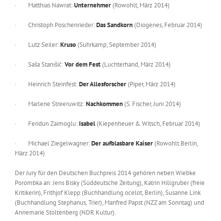
· Matthias Nawrat:
Unternehmer
(Rowohlt, März 2014)
· Christoph Poschenrieder:
Das Sandkorn
(Diogenes, Februar 2014)
· Lutz Seiler:
Kruso
(Suhrkamp, September 2014)
· Saša Stanišić:
Vor dem Fest
(Luchterhand, März 2014)
· Heinrich Steinfest:
Der Allesforscher
(Piper, März 2014)
· Marlene Streeruwitz:
Nachkommen
(S. Fischer, Juni 2014)
· Feridun Zaimoglu:
Isabel
(Kiepenheuer & Witsch, Februar 2014)
· Michael Ziegelwagner:
Der aufblasbare Kaiser
(Rowohlt.Berlin,
März 2014)
Der Jury für den Deutschen Buchpreis 2014 gehören neben Wiebke
Porombka an: Jens Bisky (Süddeutsche Zeitung), Katrin Hillgruber (freie
Kritikerin), Frithjof Klepp (Buchhandlung ocelot, Berlin), Susanne Link
(Buchhandlung Stephanus, Trier), Manfred Papst (NZZ am Sonntag) und
Annemarie Stoltenberg (NDR Kultur).