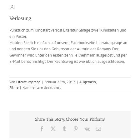
[D]
Verlosung
Pünktlich zum Kinostart verlost Literatur Garage zwei Kinokarten und
ein Poster.
Melden Sie sich einfach auf unserer Facebookseite Literaturgarage an
und nennen Sie uns den Geburtsort der Autorin des Romans. Der
Gewinner wird unter den ersten zehn Teilnehmern ausgelost und per
E-Mail benachrichtigt. Der Rechtsweg ist wie üblich ausgeschlossen.
Von
Literaturgarage
|
Februar 28th, 2017
|
Allgemein
,
für
Filme
|
Kommentare deaktiviert
Die
Frau
im
Mond
Share This Story, Choose Your Platform!
Facebook
X
Tumblr
Pinterest
Vk
E-
Mail