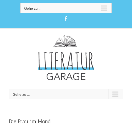
Zum
Inhalt
Gehe zu ...
springen
Facebook
Gehe zu ...
Die Frau im Mond