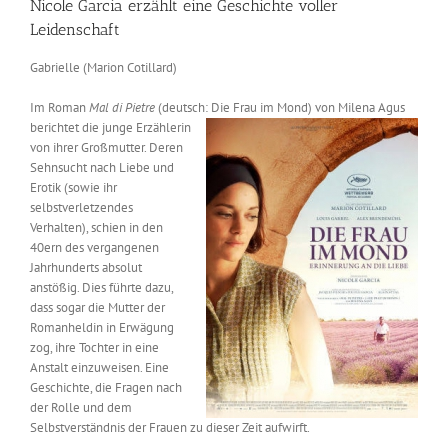
Nicole Garcia erzählt eine Geschichte voller
Leidenschaft
Gabrielle (Marion Cotillard)
Im Roman
Mal di Pietre
(deutsch: Die Frau im Mond) von
Milena Agus
berichtet die junge Erzählerin
von ihrer Großmutter. Deren
Sehnsucht nach Liebe und
Erotik (sowie ihr
selbstverletzendes
Verhalten), schien in den
40ern des vergangenen
Jahrhunderts absolut
anstößig. Dies führte dazu,
dass sogar die Mutter der
Romanheldin in Erwägung
zog, ihre Tochter in eine
Anstalt einzuweisen. Eine
Geschichte, die Fragen nach
der Rolle und dem
Selbstverständnis der Frauen zu dieser Zeit aufwirft.