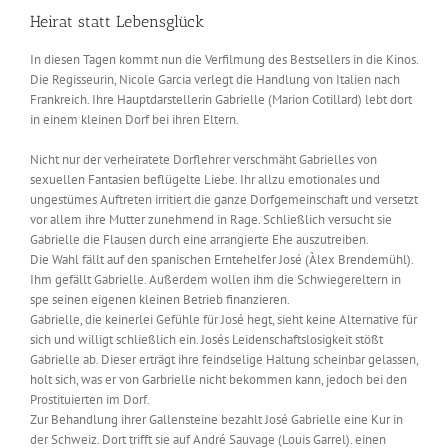
Heirat statt Lebensglück
In diesen Tagen kommt nun die Verfilmung des Bestsellers in die Kinos.
Die Regisseurin, Nicole Garcia verlegt die Handlung von Italien nach
Frankreich. Ihre Hauptdarstellerin Gabrielle (Marion Cotillard) lebt dort
in einem kleinen Dorf bei ihren Eltern.
Nicht nur der verheiratete Dorflehrer verschmäht Gabrielles von
sexuellen Fantasien beflügelte Liebe. Ihr allzu emotionales und
ungestümes Auftreten irritiert die ganze Dorfgemeinschaft und versetzt
vor allem ihre Mutter zunehmend in Rage. Schließlich versucht sie
Gabrielle die Flausen durch eine arrangierte Ehe auszutreiben.
Die Wahl fällt auf den spanischen Erntehelfer José (Àlex Brendemühl).
Ihm gefällt Gabrielle. Außerdem wollen ihm die Schwiegereltern in
spe seinen eigenen kleinen Betrieb finanzieren.
Gabrielle, die keinerlei Gefühle für José hegt, sieht keine Alternative für
sich und willigt schließlich ein. Josés Leidenschaftslosigkeit stößt
Gabrielle ab. Dieser erträgt ihre feindselige Haltung scheinbar gelassen,
holt sich, was er von Garbrielle nicht bekommen kann, jedoch bei den
Prostituierten im Dorf.
Zur Behandlung ihrer Gallensteine bezahlt José Gabrielle eine Kur in
der Schweiz. Dort trifft sie auf André Sauvage (Louis Garrel). einen