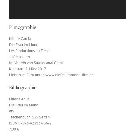
Filmographie
Nicole Garcia
Die Frau im Mond
Les Productions du Trésor
116 Minuten
Im Verleih von Studiocanal GmbH
Kinostart: 2. März 2017
Mehr zum Film unter: www.diefrauimmond-film.de
Bibliographie
Milena Agus
Die Frau im Mond
dtv
Taschenbuch, 135 Seiten
ISBN 978-3-423137-36-2
7,90 €