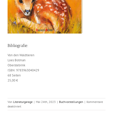
Bibliografie:
Von den Waldtieren
Loes Botman
Oberstebrink
ISBN: 9783963040429
68 Seiten
25,00 €
Von
Literaturgarage
|
Mai 24th, 2023
|
Buchvorstellungen
|
Kommentare
für
deaktiviert
Ein