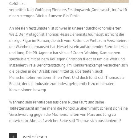
Gefühl zu
verhelfen. Karl Wolfgang Flenders Erstlingswerk „Greenwash, Inc.“ wirft
einen strengen Blick auf unsere Bio-Ethik.
An Idealen festzuhalten ist schwer in unserer durchökonomisierten
Welt. Der Protagonist Thomas Hessel, ehemals Journalist, ist nicht die
einzige Figur im Roman, die sich vom Retter der Welt zum Verschleierer
der Wahrheit gemausert hat. Hessel ist ein aufstrebender Stern bei Mars
und Jung. Die PR-Agentur hat sich auf Green-Washing-Kampagnen
spezialisiert. Mit seinem Kollegen Christoph fliegt er um die Welt und
inszeniert virale Berichterstattung. Im Konkurrenzkampf versuchen sich
die beiden in der Drastik ihrer Mittel zu überbieten, auch
Menschenleben verlieren ihren Wert. Und doch fühlt sich Thomas als
Realist, der die Industrie zumindest gelegentlich zu minimalen
Konzessionen bewegt.
Während sein Privatleben aus dem Ruder läuft und seine
Tablettensucht immer mehr die Kontrolle übernimmt, scheint sich eine
Verschwörung gegen die Machenschaften von Mars und Jung zu
entwickeln. Aber auf welcher Seite soll Thomas sich positionieren?
weiterlesen