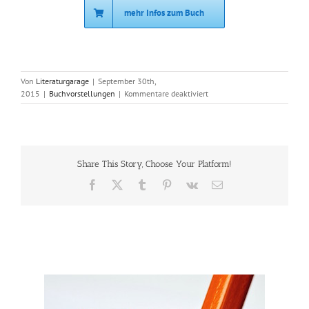
mehr Infos zum Buch
Von
Literaturgarage
|
September 30th,
für
2015
|
Buchvorstellungen
|
Kommentare deaktiviert
Greenwash,
Inc.
Share This Story, Choose Your Platform!
Facebook
X
Tumblr
Pinterest
Vk
E-
Mail