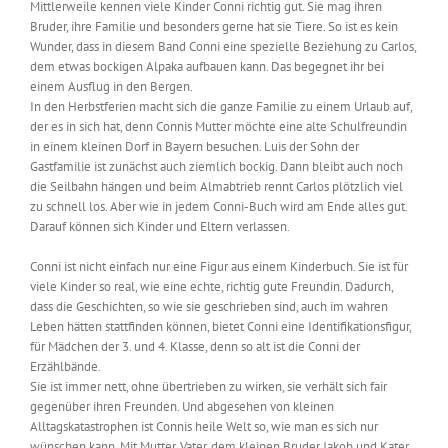
Mittlerweile kennen viele Kinder Conni richtig gut. Sie mag ihren
Bruder, ihre Familie und besonders gerne hat sie Tiere. So ist es kein
Wunder, dass in diesem Band Conni eine spezielle Beziehung zu Carlos,
dem etwas bockigen Alpaka aufbauen kann. Das begegnet ihr bei
einem Ausflug in den Bergen.
In den Herbstferien macht sich die ganze Familie zu einem Urlaub auf,
der es in sich hat, denn Connis Mutter möchte eine alte Schulfreundin
in einem kleinen Dorf in Bayern besuchen. Luis der Sohn der
Gastfamilie ist zunächst auch ziemlich bockig. Dann bleibt auch noch
die Seilbahn hängen und beim Almabtrieb rennt Carlos plötzlich viel
zu schnell los. Aber wie in jedem Conni-Buch wird am Ende alles gut.
Darauf können sich Kinder und Eltern verlassen.
Conni ist nicht einfach nur eine Figur aus einem Kinderbuch. Sie ist für
viele Kinder so real, wie eine echte, richtig gute Freundin. Dadurch,
dass die Geschichten, so wie sie geschrieben sind, auch im wahren
Leben hätten stattfinden können, bietet Conni eine Identifikationsfigur,
für Mädchen der 3. und 4. Klasse, denn so alt ist die Conni der
Erzählbände.
Sie ist immer nett, ohne übertrieben zu wirken, sie verhält sich fair
gegenüber ihren Freunden. Und abgesehen von kleinen
Alltagskatastrophen ist Connis heile Welt so, wie man es sich nur
wünschen kann. Mit Mutter, Vater, dem kleinen Bruder Jakob und Kater