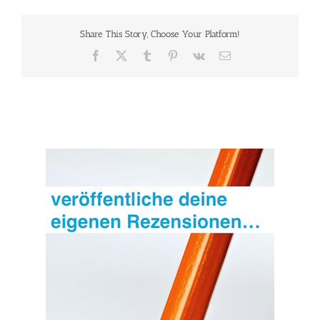
und
das
Share This Story, Choose Your Platform!
große
Bergabenteuer
Facebook
X
Tumblr
Pinterest
Vk
E-
Mail