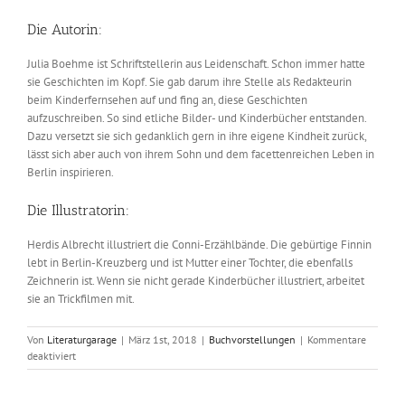
Die Autorin:
Julia Boehme ist Schriftstellerin aus Leidenschaft. Schon immer hatte
sie Geschichten im Kopf. Sie gab darum ihre Stelle als Redakteurin
beim Kinderfernsehen auf und fing an, diese Geschichten
aufzuschreiben. So sind etliche Bilder- und Kinderbücher entstanden.
Dazu versetzt sie sich gedanklich gern in ihre eigene Kindheit zurück,
lässt sich aber auch von ihrem Sohn und dem facettenreichen Leben in
Berlin inspirieren.
Die Illustratorin:
Herdis Albrecht illustriert die Conni-Erzählbände. Die gebürtige Finnin
lebt in Berlin-Kreuzberg und ist Mutter einer Tochter, die ebenfalls
Zeichnerin ist. Wenn sie nicht gerade Kinderbücher illustriert, arbeitet
sie an Trickfilmen mit.
Von
Literaturgarage
|
März 1st, 2018
|
Buchvorstellungen
|
Kommentare
für
deaktiviert
Julia
Boehme:
Conni