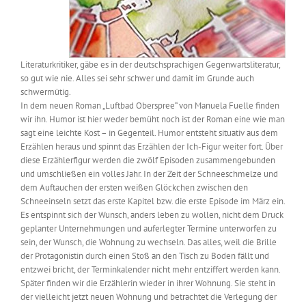
Literaturkritiker, gäbe es in der deutschsprachigen Gegenwartsliteratur,
so gut wie nie. Alles sei sehr schwer und damit im Grunde auch
schwermütig.
In dem neuen Roman „Luftbad Oberspree“ von Manuela Fuelle finden
wir ihn. Humor ist hier weder bemüht noch ist der Roman eine wie man
sagt eine leichte Kost – in Gegenteil. Humor entsteht situativ aus dem
Erzählen heraus und spinnt das Erzählen der Ich-Figur weiter fort. Über
diese Erzählerfigur werden die zwölf Episoden zusammengebunden
und umschließen ein volles Jahr. In der Zeit der Schneeschmelze und
dem Auftauchen der ersten weißen Glöckchen zwischen den
Schneeinseln setzt das erste Kapitel bzw. die erste Episode im März ein.
Es entspinnt sich der Wunsch, anders leben zu wollen, nicht dem Druck
geplanter Unternehmungen und auferlegter Termine unterworfen zu
sein, der Wunsch, die Wohnung zu wechseln. Das alles, weil die Brille
der Protagonistin durch einen Stoß an den Tisch zu Boden fällt und
entzwei bricht, der Terminkalender nicht mehr entziffert werden kann.
Später finden wir die Erzählerin wieder in ihrer Wohnung. Sie steht in
der vielleicht jetzt neuen Wohnung und betrachtet die Verlegung der