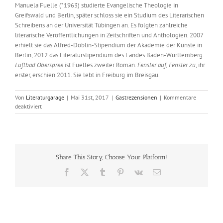
Manuela Fuelle (*1963) studierte Evangelische Theologie in
Greifswald und Berlin, später schloss sie ein Studium des Literarischen
Schreibens an der Universität Tübingen an. Es folgten zahlreiche
literarische Veröffentlichungen in Zeitschriften und Anthologien. 2007
erhielt sie das Alfred-Döblin-Stipendium der Akademie der Künste in
Berlin, 2012 das Literaturstipendium des Landes Baden-Württemberg.
Luftbad Oberspree
ist Fuelles zweiter Roman.
Fenster auf, Fenster zu
, ihr
erster, erschien 2011. Sie lebt in Freiburg im Breisgau.
Von
Literaturgarage
|
Mai 31st, 2017
|
Gastrezensionen
|
Kommentare
für
deaktiviert
Manuela
Fuelle:
Luftbad
Oberspree
Share This Story, Choose Your Platform!
Facebook
X
Tumblr
Pinterest
Vk
E-
Mail