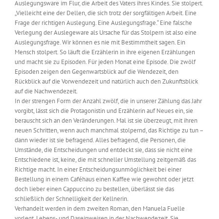
Auslegungsware im Flur, die Arbeit des Vaters ihres Kindes. Sie stolpert.
„Vielleicht eine der Dellen, die sich trotz der sorgfältigen Arbeit. Eine
Frage der richtigen Auslegung. Eine Auslegungsfrage.“ Eine falsche
Verlegung der Auslegeware als Ursache für das Stolpern ist also eine
Auslegungsfrage. Wir können es nie mit Bestimmtheit sagen. Ein
Mensch stolpert. So läuft die Erzählerin in ihre eigenen Erzählungen
und macht sie zu Episoden. Für jeden Monat eine Episode. Die zwölf
Episoden zeigen den Gegenwartsblick auf die Wendezeit, den
Rückblick auf die Vorwendezeit und natürlich auch den Zukunftsblick
auf die Nachwendezeit.
In der strengen Form der Anzahl zwölf, die in unserer Zählung das Jahr
vorgibt, lässt sich die Protagonistin und Erzählerin auf Neues ein, sie
berauscht sich an den Veränderungen. Mal ist sie überzeugt, mit ihren
neuen Schritten, wenn auch manchmal stolpernd, das Richtige zu tun –
dann wieder ist sie befragend. Alles befragend, die Personen, die
Umstände, die Entscheidungen und entdeckt sie, dass sie nicht eine
Entschiedene ist, keine, die mit schneller Umstellung zeitgemäß das
Richtige macht. In einer Entscheidungsunmöglichkeit bei einer
Bestellung in einem Caféhaus einen Kaffee wie gewohnt oder jetzt
doch lieber einen Cappuccino zu bestellen, überlässt sie das
schließlich der Schnelligkeit der Kellnerin.
Verhandelt werden in dem zweiten Roman, den Manuela Fuelle
vorlegt, Lebens- und Daseinweisen in der Nachwendezeit. Sie