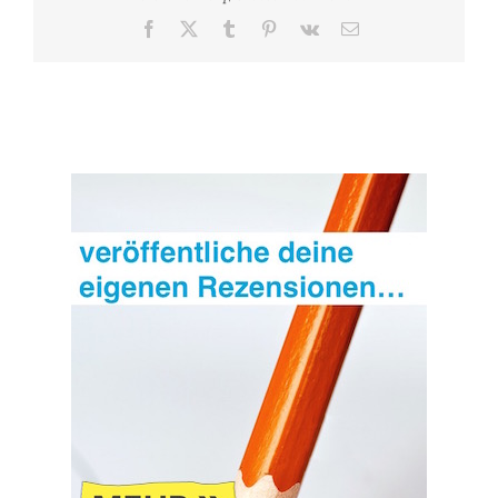
Anderen
Facebook
X
Tumblr
Pinterest
Vk
E-
Mail