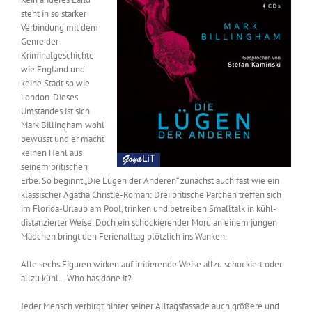
steht in so starker
Verbindung mit dem
Genre der
Kriminalgeschichte
wie England und
keine Stadt so wie
London. Dieses
Umstandes ist sich
Mark Billingham wohl
bewusst und er macht
keinen Hehl aus
seinem britischen
Erbe. So beginnt „Die Lügen der Anderen“ zunächst auch fast wie ein
klassischer Agatha Christie-Roman: Drei britische Pärchen treffen sich
im Florida-Urlaub am Pool, trinken und betreiben Smalltalk in kühl-
distanzierter Weise. Doch ein schockierender Mord an einem jungen
Mädchen bringt den Ferienalltag plötzlich ins Wanken.
Alle sechs Figuren wirken auf irritierende Weise allzu schockiert oder
allzu kühl… Who has done it?
Jeder Mensch verbirgt hinter seiner Alltagsfassade auch größere und