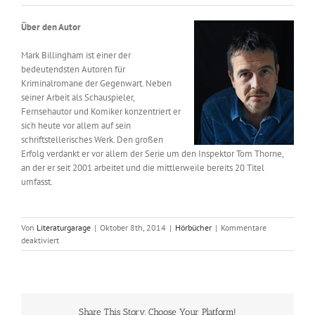
Über den Autor
Mark Billingham ist einer der
bedeutendsten Autoren für
Kriminalromane der Gegenwart. Neben
seiner Arbeit als Schauspieler,
Fernsehautor und Komiker konzentriert er
sich heute vor allem auf sein
schriftstellerisches Werk. Den großen
Erfolg verdankt er vor allem der Serie um den Inspektor Tom Thorne,
an der er seit 2001 arbeitet und die mittlerweile bereits 20 Titel
umfasst.
Von
Literaturgarage
|
Oktober 8th, 2014
|
Hörbücher
|
Kommentare
für
deaktiviert
Mark
Billingham:
Die
Lügen
der
Share This Story, Choose Your Platform!