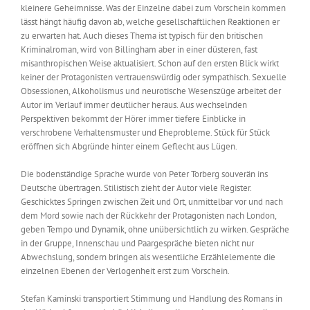
kleinere Geheimnisse. Was der Einzelne dabei zum Vorschein kommen
lässt hängt häufig davon ab, welche gesellschaftlichen Reaktionen er
zu erwarten hat. Auch dieses Thema ist typisch für den britischen
Kriminalroman, wird von Billingham aber in einer düsteren, fast
misanthropischen Weise aktualisiert. Schon auf den ersten Blick wirkt
keiner der Protagonisten vertrauenswürdig oder sympathisch. Sexuelle
Obsessionen, Alkoholismus und neurotische Wesenszüge arbeitet der
Autor im Verlauf immer deutlicher heraus. Aus wechselnden
Perspektiven bekommt der Hörer immer tiefere Einblicke in
verschrobene Verhaltensmuster und Eheprobleme. Stück für Stück
eröffnen sich Abgründe hinter einem Geflecht aus Lügen.
Die bodenständige Sprache wurde von Peter Torberg souverän ins
Deutsche übertragen. Stilistisch zieht der Autor viele Register.
Geschicktes Springen zwischen Zeit und Ort, unmittelbar vor und nach
dem Mord sowie nach der Rückkehr der Protagonisten nach London,
geben Tempo und Dynamik, ohne unübersichtlich zu wirken. Gespräche
in der Gruppe, Innenschau und Paargespräche bieten nicht nur
Abwechslung, sondern bringen als wesentliche Erzählelemente die
einzelnen Ebenen der Verlogenheit erst zum Vorschein.
Stefan Kaminski transportiert Stimmung und Handlung des Romans in