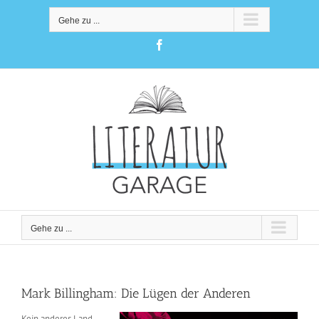
Zum
Inhalt
Gehe zu ...
springen
Facebook
Gehe zu ...
Mark Billingham: Die Lügen der Anderen
Kein anderes Land