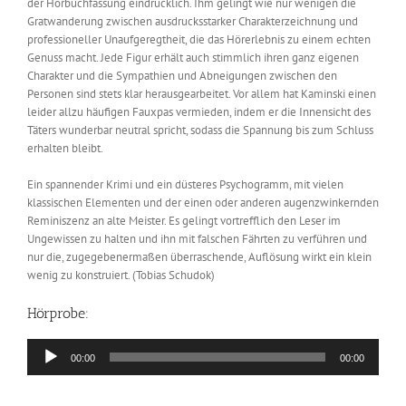
der Hörbuchfassung eindrücklich. Ihm gelingt wie nur wenigen die
Gratwanderung zwischen ausdrucksstarker Charakterzeichnung und
professioneller Unaufgeregtheit, die das Hörerlebnis zu einem echten
Genuss macht. Jede Figur erhält auch stimmlich ihren ganz eigenen
Charakter und die Sympathien und Abneigungen zwischen den
Personen sind stets klar herausgearbeitet. Vor allem hat Kaminski einen
leider allzu häufigen Fauxpas vermieden, indem er die Innensicht des
Täters wunderbar neutral spricht, sodass die Spannung bis zum Schluss
erhalten bleibt.
Ein spannender Krimi und ein düsteres Psychogramm, mit vielen
klassischen Elementen und der einen oder anderen augenzwinkernden
Reminiszenz an alte Meister. Es gelingt vortrefflich den Leser im
Ungewissen zu halten und ihn mit falschen Fährten zu verführen und
nur die, zugegebenermaßen überraschende, Auflösung wirkt ein klein
wenig zu konstruiert. (Tobias Schudok)
Hörprobe:
Audio-
00:00
00:00
Player