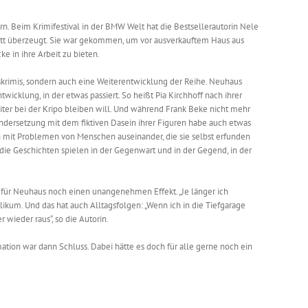
ern. Beim Krimifestival in der BMW Welt hat die Bestsellerautorin Nele
itt überzeugt. Sie war gekommen, um vor ausverkauftem Haus aus
e in ihre Arbeit zu bieten.
nuskrimis, sondern auch eine Weiterentwicklung der Reihe. Neuhaus
wicklung, in der etwas passiert. So heißt Pia Kirchhoff nach ihrer
iter bei der Kripo bleiben will. Und während Frank Beke nicht mehr
einandersetzung mit dem fiktiven Dasein ihrer Figuren habe auch etwas
h mit Problemen von Menschen auseinander, die sie selbst erfunden
 die Geschichten spielen in der Gegenwart und in der Gegend, in der
 für Neuhaus noch einen unangenehmen Effekt. „Je länger ich
blikum. Und das hat auch Alltagsfolgen: „Wenn ich in die Tiefgarage
r wieder raus“, so die Autorin.
tion war dann Schluss. Dabei hätte es doch für alle gerne noch ein