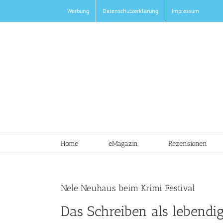
Zum
Werbung
Datenschutzerklärung
Impressum
Inhalt
springen
Home
eMagazin
Rezensionen
Nele Neuhaus beim Krimi Festival
Das Schreiben als lebendi