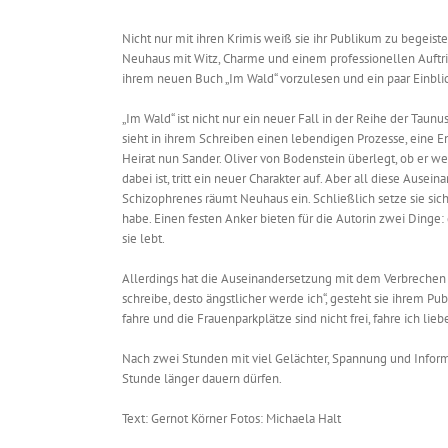
Nicht nur mit ihren Krimis weiß sie ihr Publikum zu begeist
Neuhaus mit Witz, Charme und einem professionellen Auftr
ihrem neuen Buch „Im Wald“ vorzulesen und ein paar Einblick
„Im Wald“ ist nicht nur ein neuer Fall in der Reihe der Tau
sieht in ihrem Schreiben einen lebendigen Prozesse, eine Ent
Heirat nun Sander. Oliver von Bodenstein überlegt, ob er we
dabei ist, tritt ein neuer Charakter auf. Aber all diese Aus
Schizophrenes räumt Neuhaus ein. Schließlich setze sie sic
habe. Einen festen Anker bieten für die Autorin zwei Dinge:
sie lebt.
Allerdings hat die Auseinandersetzung mit dem Verbrechen
schreibe, desto ängstlicher werde ich“, gesteht sie ihrem Pu
fahre und die Frauenparkplätze sind nicht frei, fahre ich liebe
Nach zwei Stunden mit viel Gelächter, Spannung und Informa
Stunde länger dauern dürfen.
Text: Gernot Körner Fotos: Michaela Halt