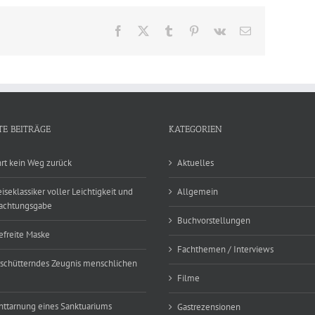
Krimi
Festival
Facebook
X
Tumblr
Pinterest
Vk
E-
Mail
TE BEITRÄGE
KATEGORIEN
hrt kein Weg zurück
Aktuelles
eiseklassiker voller Leichtigkeit und
Allgemein
achtungsgabe
Buchvorstellungen
efreite Maske
Fachthemen / Interviews
rschütterndes Zeugnis menschlichen
Filme
nttarnung eines Sanktuariums
Gastrezensionen