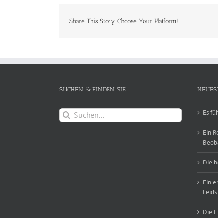
Share This Story, Choose Your Platform!
SUCHEN & FINDEN SIE
NEUES
Suche
Es fü
nach:
Ein R
Beob
Die b
Ein e
Leids
Die E