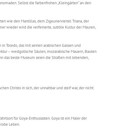
nnomaden. Selbst die farbenfrohen „Kleingärten“ an den
en wie den Mantillas, dem Zigeunerviertel Triana, der
r wieder wird die verfeinerte, subtile Kultur der Mauren,
ch in Toledo, das mit seinen arabischen Gassen und
ektur – westgotische Säulen, mozarabische Mauern, Bauten
denn das beste Museum seien die Straßen mit lebenden,
n Christo in sich, der unnahbar und steif war, der nicht
hrtsort für Goya-Enthusiasten. Goya ist ein Maler der
 grobe Leben.