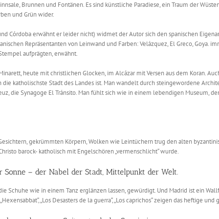
innsale, Brunnen und Fontänen. Es sind künstliche Paradiese, ein Traum der Wüste
rben und Grün wider.
d Córdoba erwähnt er leider nicht) widmet der Autor sich den spanischen Eigenart
nischen Repräsentanten von Leinwand und Farben: Velázquez, El Greco, Goya. imme
Stempel aufprägten, erwähnt.
 Minarett, heute mit christlichen Glocken, im Alcázar mit Versen aus dem Koran. Au
ie katholischste Stadt des Landes ist. Man wandelt durch steingewordene Archit
 Kreuz, die Synagoge El Tránsito. Man fühlt sich wie in einem lebendigen Museum, 
sichtern, gekrümmten Körpern, Wolken wie Leintüchern trug den alten byzantinische
hristo barock- katholisch mit Engelschören „vermenschlicht“ wurde.
er Sonne – der Nabel der Stadt, Mittelpunkt der Welt.
ie Schuhe wie in einem Tanz erglänzen lassen, gewürdigt. Und Madrid ist ein Wallfa
exensabbat“, „Los Desasters de la guerra“, „Los caprichos“ zeigen das heftige und