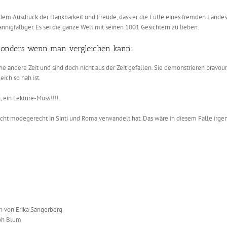
dem Ausdruck der Dankbarkeit und Freude, dass er die Fülle eines fremden Landes 
nigfaltiger. Es sei die ganze Welt mit seinen 1001 Gesichtern zu lieben.
besonders wenn man vergleichen kann:
eine andere Zeit und sind doch nicht aus der Zeit gefallen. Sie demonstrieren br
ich so nah ist.
 ein Lektüre-Muss!!!!
nicht modegerecht in Sinti und Roma verwandelt hat. Das wäre in diesem Falle ir
 von Erika Sangerberg
oph Blum