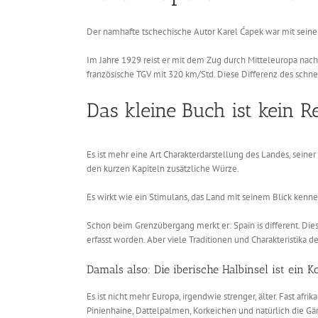
Der namhafte tschechische Autor Karel Ćapek war mit seinen
Im Jahre 1929 reist er mit dem Zug durch Mitteleuropa nach
französische TGV mit 320 km/Std. Diese Differenz des schne
Das kleine Buch ist kein Re
Es ist mehr eine Art Charakterdarstellung des Landes, seine
den kurzen Kapiteln zusätzliche Würze.
Es wirkt wie ein Stimulans, das Land mit seinem Blick kenn
Schon beim Grenzübergang merkt er: Spain is different. Dies
erfasst worden. Aber viele Traditionen und Charakteristika d
Damals also: Die iberische Halbinsel ist ein K
Es ist nicht mehr Europa, irgendwie strenger, älter. Fast af
Pinienhaine, Dattelpalmen, Korkeichen und natürlich die Gä