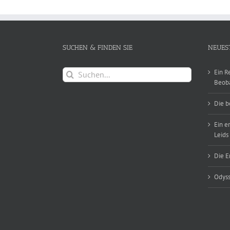
SUCHEN & FINDEN SIE
NEUES
Suche
Ein R
nach:
Beob
Die b
Ein e
Leids
Die E
Odyss