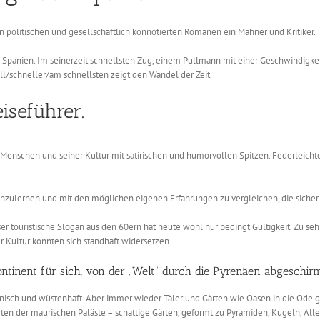
 politischen und gesellschaftlich konnotierten Romanen ein Mahner und Kritiker.
 Spanien. Im seinerzeit schnellsten Zug, einem Pullmann mit einer Geschwindigkeit
ll/schneller/am schnellsten zeigt den Wandel der Zeit.
iseführer.
r Menschen und seiner Kultur mit satirischen und humorvollen Spitzen. Federleichte
enzulernen und mit den möglichen eigenen Erfahrungen zu vergleichen, die sicher
er touristische Slogan aus den 60ern hat heute wohl nur bedingt Gültigkeit. Zu se
er Kultur konnten sich standhaft widersetzen.
ontinent für sich, von der „Welt“ durch die Pyrenäen abgeschirm
rikanisch und wüstenhaft. Aber immer wieder Täler und Gärten wie Oasen in die Öde 
rten der maurischen Paläste – schattige Gärten, geformt zu Pyramiden, Kugeln, A