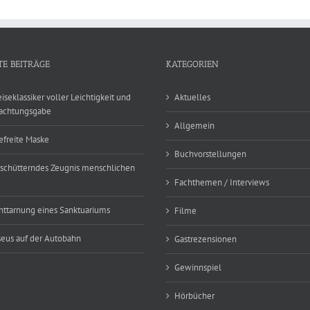
TE BEITRÄGE
KATEGORIEN
eiseklassiker voller Leichtigkeit und
Aktuelles
achtungsgabe
Allgemein
efreite Maske
Buchvorstellungen
rschütterndes Zeugnis menschlichen
Fachthemen / Interviews
nttarnung eines Sanktuariums
Filme
eus auf der Autobahn
Gastrezensionen
Gewinnspiel
Hörbücher