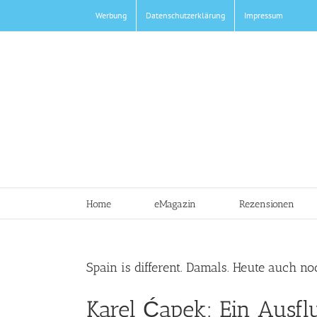
Zum
Werbung
Datenschutzerklärung
Impressum
Inhalt
springen
Home
eMagazin
Rezensionen
Spain is different. Damals. Heute auch n
Karel Ćapek: Ein Ausf