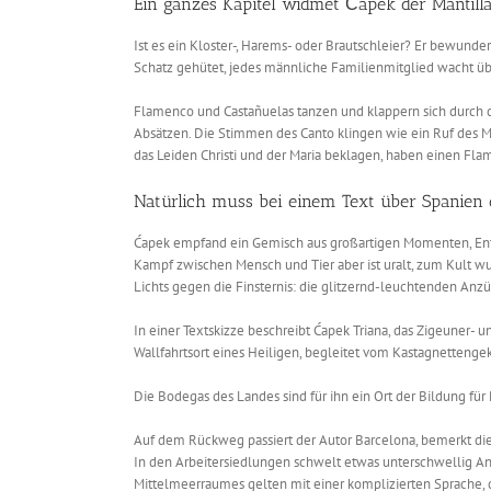
Ein ganzes Kapitel widmet Ćapek der Mantill
Ist es ein Kloster-, Harems- oder Brautschleier? Er bewunde
Schatz gehütet, jedes männliche Familienmitglied wacht über
Flamenco und Castañuelas tanzen und klappern sich durch di
Absätzen. Die Stimmen des Canto klingen wie ein Ruf des Mu
das Leiden Christi und der Maria beklagen, haben einen Fl
Natürlich muss bei einem Text über Spanien 
Ćapek empfand ein Gemisch aus großartigen Momenten, Ents
Kampf zwischen Mensch und Tier aber ist uralt, zum Kult wur
Lichts gegen die Finsternis: die glitzernd-leuchtenden Anzüg
In einer Textskizze beschreibt Ćapek Triana, das Zigeuner- 
Wallfahrtsort eines Heiligen, begleitet vom Kastagnettenge
Die Bodegas des Landes sind für ihn ein Ort der Bildung fü
Auf dem Rückweg passiert der Autor Barcelona, bemerkt die 
In den Arbeitersiedlungen schwelt etwas unterschwellig Ana
Mittelmeerraumes gelten mit einer komplizierten Sprache, d