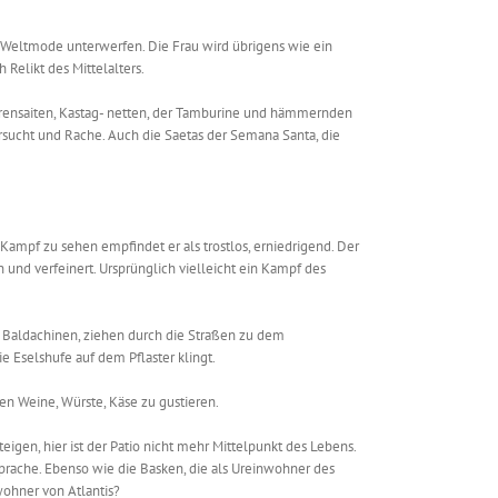
er Weltmode unterwerfen. Die Frau wird übrigens wie ein
Relikt des Mittelalters.
arrensaiten, Kastag- netten, der Tamburine und hämmernden
rsucht und Rache. Auch die Saetas der Semana Santa, die
pf zu sehen empfindet er als trostlos, erniedrigend. Der
 und verfeinert. Ursprünglich vielleicht ein Kampf des
it Baldachinen, ziehen durch die Straßen zu dem
 Eselshufe auf dem Pflaster klingt.
en Weine, Würste, Käse zu gustieren.
gen, hier ist der Patio nicht mehr Mittelpunkt des Lebens.
Sprache. Ebenso wie die Basken, die als Ureinwohner des
wohner von Atlantis?