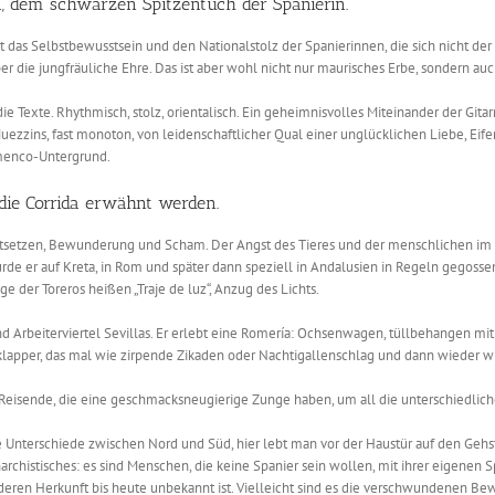
a, dem schwarzen Spitzentuch der Spanierin.
rt das Selbstbewusstsein und den Nationalstolz der Spanierinnen, die sich nicht d
 die jungfräuliche Ehre. Das ist aber wohl nicht nur maurisches Erbe, sondern auch 
e Texte. Rhythmisch, stolz, orientalisch. Ein geheimnisvolles Miteinander der Git
ezzins, fast monoton, von leidenschaftlicher Qual einer unglücklichen Liebe, Eife
amenco-Untergrund.
die Corrida erwähnt werden.
etzen, Bewunderung und Scham. Der Angst des Tieres und der menschlichen im Kam
de er auf Kreta, in Rom und später dann speziell in Andalusien in Regeln gegossen
e der Toreros heißen „Traje de luz“, Anzug des Lichts.
und Arbeiterviertel Sevillas. Er erlebt eine Romería: Ochsenwagen, tüllbehangen m
klapper, das mal wie zirpende Zikaden oder Nachtigallenschlag und dann wieder wie
r Reisende, die eine geschmacksneugierige Zunge haben, um all die unterschiedlich
Unterschiede zwischen Nord und Süd, hier lebt man vor der Haustür auf den Gehstei
rchistisches: es sind Menschen, die keine Spanier sein wollen, mit ihrer eigenen 
eren Herkunft bis heute unbekannt ist. Vielleicht sind es die verschwundenen Be