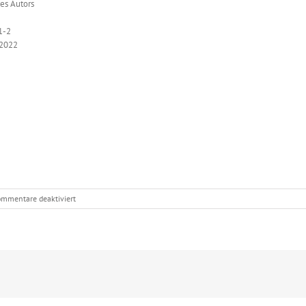
es Autors
1-2
 2022
für
ommentare deaktiviert
Spain
is
different.
Damals.
Heute
auch
noch?