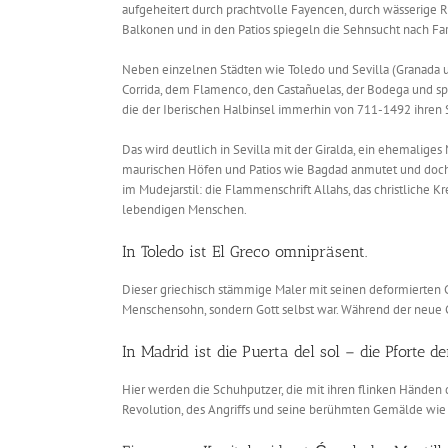
aufgeheitert durch prachtvolle Fayencen, durch wässerige R
Balkonen und in den Patios spiegeln die Sehnsucht nach Fa
Neben einzelnen Städten wie Toledo und Sevilla (Granada un
Corrida, dem Flamenco, den Castañuelas, der Bodega und spa
die der Iberischen Halbinsel immerhin von 711-1492 ihren 
Das wird deutlich in Sevilla mit der Giralda, ein ehemaliges
maurischen Höfen und Patios wie Bagdad anmutet und doch d
im Mudejarstil: die Flammenschrift Allahs, das christliche
lebendigen Menschen.
In Toledo ist El Greco omnipräsent.
Dieser griechisch stämmige Maler mit seinen deformierten Ge
Menschensohn, sondern Gott selbst war. Während der neue C
In Madrid ist die Puerta del sol – die Pforte d
Hier werden die Schuhputzer, die mit ihren flinken Händen d
Revolution, des Angriffs und seine berühmten Gemälde wie „H