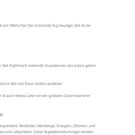
 von 98km/Std. Der schnellste Zug heutiger Zeit ist der
, fast rhythmisch wirkende Illustrationen des Autors geben
 durch Zeit und Raum anders ausfallen.
hr ist auch dieses Land von der globalen Gleichmacherei
t.
gesprenkelt: Reisfelder, Weinberge, Orangen-, Zitronen- und
lleen und Labyrinthen. Diese Vegetationsdschungel werden