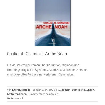
Chalid al-Chamissi: Arche Noah
Ein vielschichtiger Roman über Korruption, Migration und
Hoffnungslosigkeit in Ägypten. Chaled Al Chamissi zeichnet ein
eindrucksvolles Porträt einer verlorenen Generation.
Von
Literaturgarage
|
Januar 13th, 2026
|
Allgemein
,
Buchvorstellungen
,
für
Gastrezensionen
|
Kommentare deaktiviert
Chalid
Weiterlesen
al-