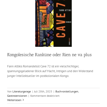
Kongolesische Ranküne oder Rien ne va plus
Fann Attikis Romandebüt Cave 72 ist ein vielschichtiger,
spannungsgeladener Blick auf Macht, Intrigen und den Widerstand
junger Intellektueller im postkolonialen Kongo.
Von
Literaturgarage
|
Juli 28th, 2025
|
Buchvorstellungen
,
für
Gastrezensionen
|
Kommentare deaktiviert
Kongolesische
Weiterlesen
Ranküne