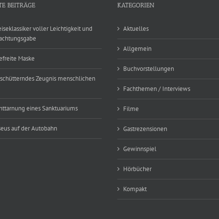
TE BEITRÄGE
KATEGORIEN
eiseklassiker voller Leichtigkeit und
Aktuelles
achtungsgabe
Allgemein
efreite Maske
Buchvorstellungen
rschütterndes Zeugnis menschlichen
Fachthemen / Interviews
nttarnung eines Sanktuariums
Filme
eus auf der Autobahn
Gastrezensionen
Gewinnspiel
Hörbücher
Kompakt