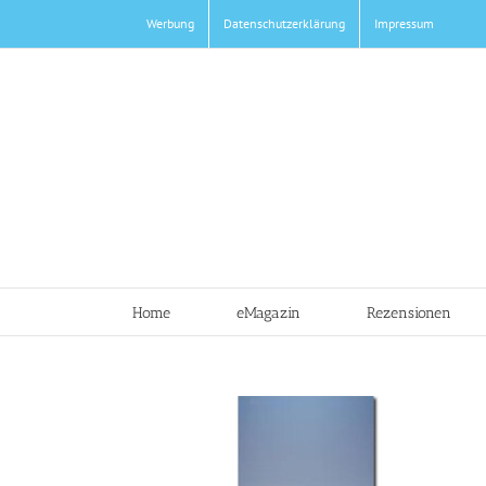
Zum
Werbung
Datenschutzerklärung
Impressum
Inhalt
springen
Home
eMagazin
Rezensionen