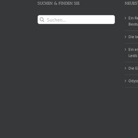
SUCHEN & FINDEN SIE
NEUES
Suche
Ein R
nach:
Beob
Die b
Ein e
Leids
Die E
Odyss