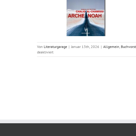
Von
Literaturgarage
|
Januar 13th, 2026
|
Allgemein
,
Buchvors
für
deaktiviert
Chalid
al-
Chamissi:
Arche
Noah