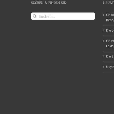
SUCHEN & FINDEN SIE
NEUES
Suche
Ein R
nach:
Beob
Die b
Ein e
Leids
Die E
Odyss