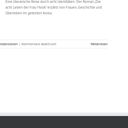
Eine literarische Reise durch acht Identitäten: Der Roman „Die
acht Leben der Frau Mook“ erzählt von Frauen, Geschichte und
Überleben im geteilten Korea.
für
trezensionen
|
Kommentare deaktiviert
Weiterlesen
Im
Dschungel
der
Identitäten
eines
geteilten
Landes