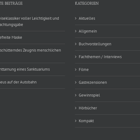
TE BEITRÄGE
KATEGORIEN
eiseklassiker voller Leichtigkeit und
Aktuelles
achtungsgabe
Allgemein
efreite Maske
Buchvorstellungen
rschütterndes Zeugnis menschlichen
Fachthemen / Interviews
nttarnung eines Sanktuariums
Filme
eus auf der Autobahn
Gastrezensionen
Gewinnspiel
Hörbücher
Kompakt