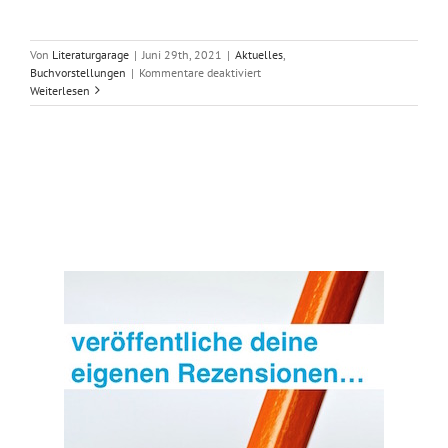
Von
Literaturgarage
|
Juni 29th, 2021
|
Aktuelles
,
für
Buchvorstellungen
|
Kommentare deaktiviert
Hoffnung
Weiterlesen
für
kleine
Elefanten