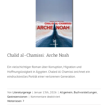
Chalid al-Chamissi: Arche Noah
Ein vielschichtiger Roman über Korruption, Migration und
Hoffnungslosigkeit in Ägypten. Chaled Al Chamissi zeichnet ein
eindrucksvolles Porträt einer verlorenen Generation.
Von
Literaturgarage
|
Januar 13th, 2026
|
Allgemein
,
Buchvorstellungen
,
für
Gastrezensionen
|
Kommentare deaktiviert
Chalid
Weiterlesen
al-