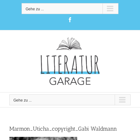
Zum
Inhalt
Gehe zu ...
springen
Facebook
Gehe zu ...
Marmon_Uticha_copyright_Gabi Waldmann