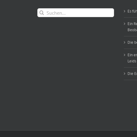
Suche
Es fü
nach:
Ein R
Beob
Die b
Ein e
Leids
Die E