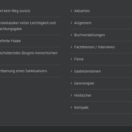
hrt kein Weg zurück
Aktuelles
eiseklassiker voller Leichtigkeit und
Allgemein
achtungsgabe
Buchvorstellungen
efreite Maske
Fachthemen / Interviews
rschütterndes Zeugnis menschlichen
Filme
nttarnung eines Sanktuariums
Gastrezensionen
Gewinnspiel
Hörbücher
Kompakt