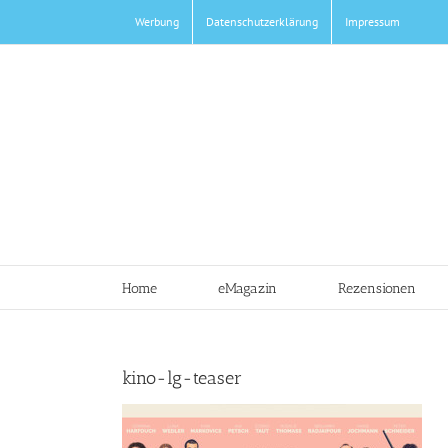
Zum
Werbung
Datenschutzerklärung
Impressum
Inhalt
springen
Home
eMagazin
Rezensionen
kino-lg-teaser