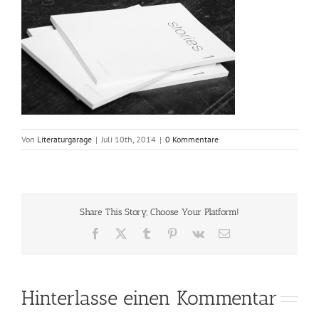
Von
Literaturgarage
|
Juli 10th, 2014
|
0 Kommentare
Share This Story, Choose Your Platform!
Facebook
X
Tumblr
Pinterest
Vk
E-
Mail
Hinterlasse einen Kommentar