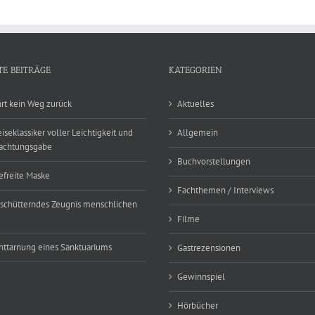
TE BEITRÄGE
KATEGORIEN
hrt kein Weg zurück
Aktuelles
eiseklassiker voller Leichtigkeit und
Allgemein
achtungsgabe
Buchvorstellungen
efreite Maske
Fachthemen / Interviews
rschütterndes Zeugnis menschlichen
Filme
nttarnung eines Sanktuariums
Gastrezensionen
Gewinnspiel
Hörbücher