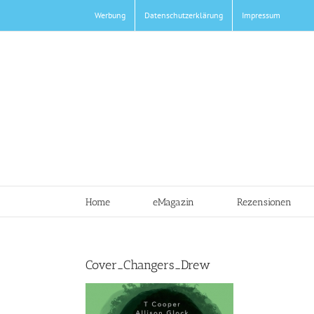
Zum
Werbung
Datenschutzerklärung
Impressum
Inhalt
springen
Home
eMagazin
Rezensionen
Cover_Changers_Drew