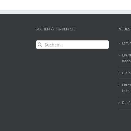
SUCHEN & FINDEN SIE
NEUES
Suche
Es fü
nach:
Ein R
Beob
Die b
Ein e
Leids
Die E