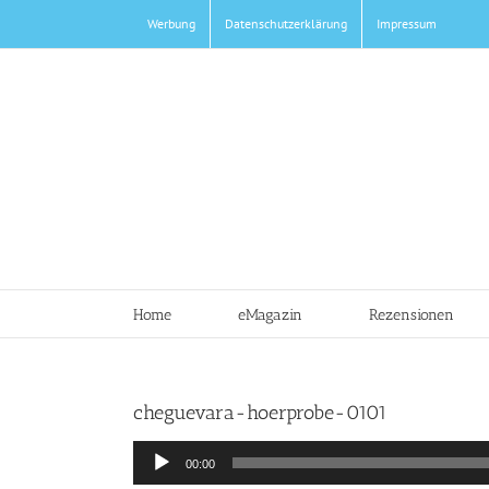
Zum
Werbung
Datenschutzerklärung
Impressum
Inhalt
springen
Home
eMagazin
Rezensionen
cheguevara-hoerprobe-0101
Audio-
00:00
Player