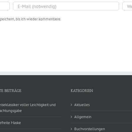
peichern, bis ich wieder kommentiere.
TE BEITRÄGE
KATEGORIEN
eiseklassiker voller Leichtigkeit und
Aktuelles
achtungsgabe
Allgemein
efreite Maske
Buchvorstellungen