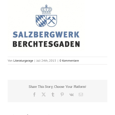
Von
Literaturgarage
|
Juli 24th, 2015
|
0 Kommentare
Share This Story, Choose Your Platform!
Facebook
X
Tumblr
Pinterest
Vk
E-
Mail