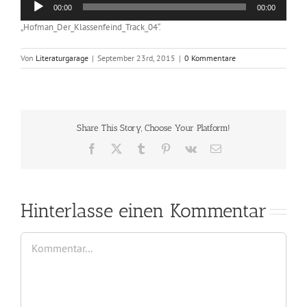
00:00
00:00
Player
„Hofman_Der_Klassenfeind_Track_04“.
Von
Literaturgarage
|
September 23rd, 2015
|
0 Kommentare
Share This Story, Choose Your Platform!
Facebook
X
Tumblr
Pinterest
Vk
E-
Mail
Hinterlasse einen Kommentar
Kommentar