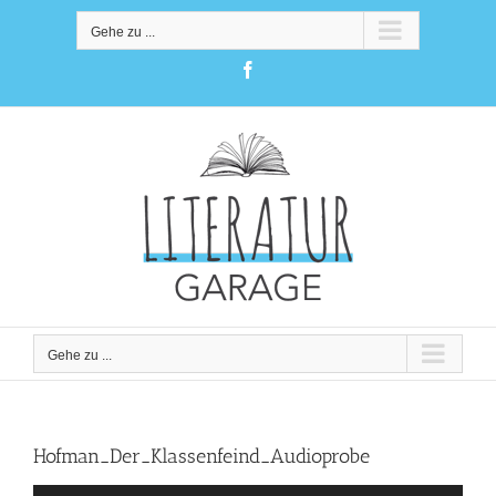
Zum
Inhalt
Gehe zu ...
springen
Facebook
Gehe zu ...
Hofman_Der_Klassenfeind_Audioprobe
Audio-