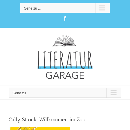
Zum
Inhalt
Gehe zu ...
springen
Facebook
Gehe zu ...
Cally Stronk_Willkommen im Zoo