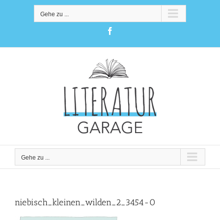
Zum
Inhalt
Gehe zu ...
springen
Facebook
Gehe zu ...
niebisch_kleinen_wilden_2_3454-0