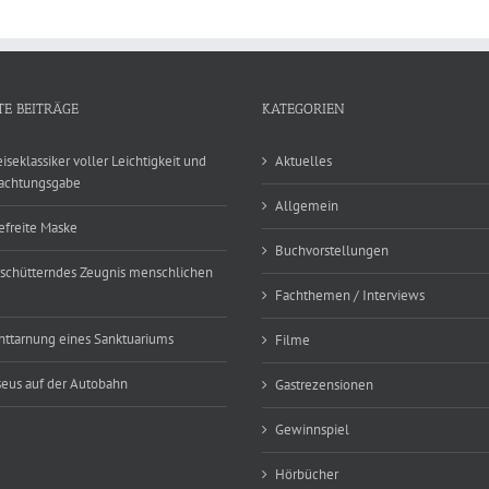
TE BEITRÄGE
KATEGORIEN
eiseklassiker voller Leichtigkeit und
Aktuelles
achtungsgabe
Allgemein
efreite Maske
Buchvorstellungen
rschütterndes Zeugnis menschlichen
Fachthemen / Interviews
nttarnung eines Sanktuariums
Filme
eus auf der Autobahn
Gastrezensionen
Gewinnspiel
Hörbücher