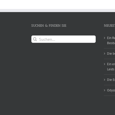
SUCHEN & FINDEN SIE
NEUES
Suche
Ein R
nach:
Beob
Die b
Ein e
Leids
Die E
Odyss