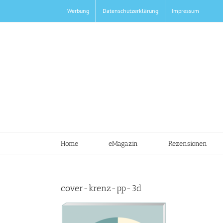
Zum
Werbung
Datenschutzerklärung
Impressum
Inhalt
springen
Home
eMagazin
Rezensionen
cover-krenz-pp-3d