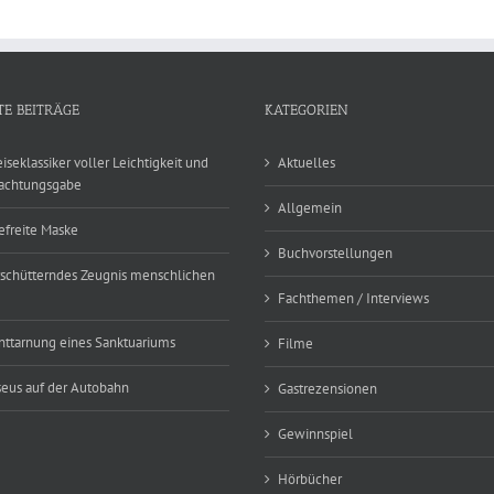
TE BEITRÄGE
KATEGORIEN
eiseklassiker voller Leichtigkeit und
Aktuelles
achtungsgabe
Allgemein
efreite Maske
Buchvorstellungen
rschütterndes Zeugnis menschlichen
Fachthemen / Interviews
nttarnung eines Sanktuariums
Filme
eus auf der Autobahn
Gastrezensionen
Gewinnspiel
Hörbücher