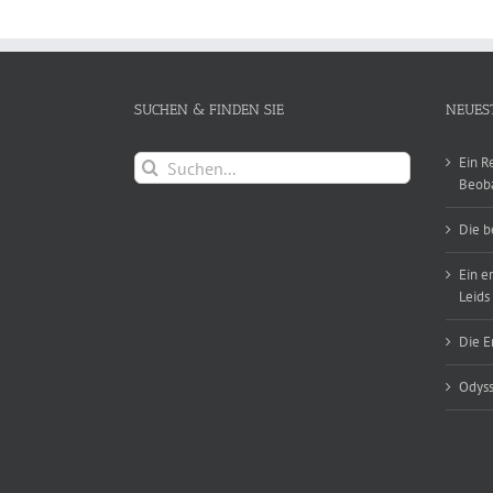
SUCHEN & FINDEN SIE
NEUES
Suche
Ein R
nach:
Beob
Die b
Ein e
Leids
Die E
Odyss