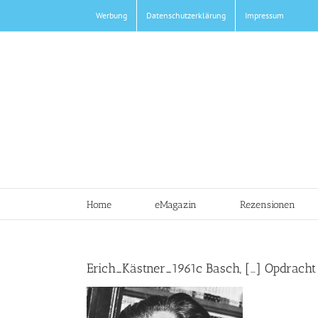
Zum
Werbung
Datenschutzerklärung
Impressum
Inhalt
springen
Home
eMagazin
Rezensionen
Erich_Kästner_1961c Basch, […] Opdracht