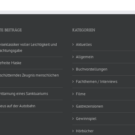
TE BEITRÄGE
KATEGORIEN
eiseklassiker voller Leichtigkeit und
Aktuelles
achtungsgabe
Allgemein
efreite Maske
Buchvorstellungen
rschütterndes Zeugnis menschlichen
Fachthemen / Interviews
nttarnung eines Sanktuariums
Filme
eus auf der Autobahn
Gastrezensionen
Gewinnspiel
Hörbücher