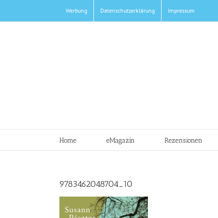
Zum
Werbung
Datenschutzerklärung
Impressum
Inhalt
springen
Home
eMagazin
Rezensionen
9783462048704_10