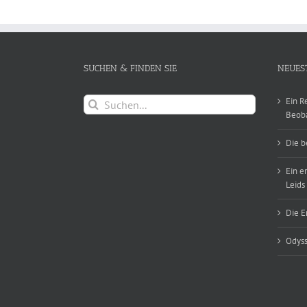
SUCHEN & FINDEN SIE
NEUES
Suche
Ein R
nach:
Beob
Die b
Ein e
Leids
Die E
Odyss