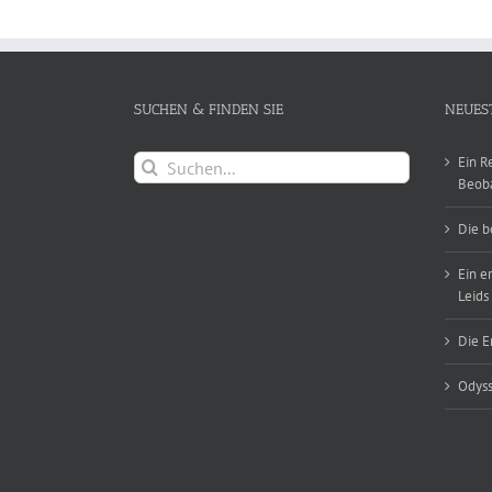
SUCHEN & FINDEN SIE
NEUES
Suche
Ein R
nach:
Beob
Die b
Ein e
Leids
Die E
Odyss