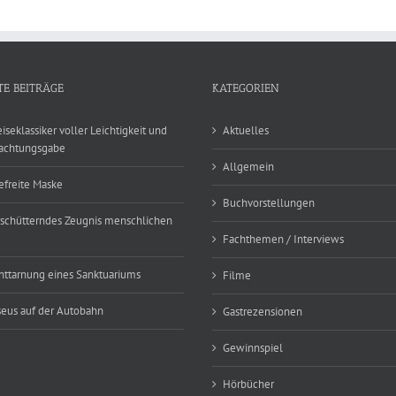
TE BEITRÄGE
KATEGORIEN
eiseklassiker voller Leichtigkeit und
Aktuelles
achtungsgabe
Allgemein
efreite Maske
Buchvorstellungen
rschütterndes Zeugnis menschlichen
Fachthemen / Interviews
nttarnung eines Sanktuariums
Filme
eus auf der Autobahn
Gastrezensionen
Gewinnspiel
Hörbücher