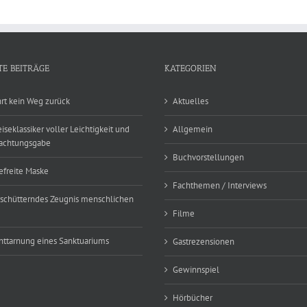
TE BEITRÄGE
KATEGORIEN
hrt kein Weg zurück
Aktuelles
eiseklassiker voller Leichtigkeit und
Allgemein
achtungsgabe
Buchvorstellungen
efreite Maske
Fachthemen / Interviews
rschütterndes Zeugnis menschlichen
Filme
nttarnung eines Sanktuariums
Gastrezensionen
Gewinnspiel
Hörbücher