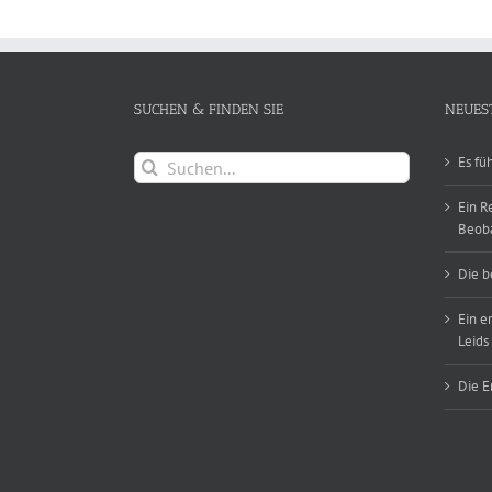
SUCHEN & FINDEN SIE
NEUES
Suche
Es fü
nach:
Ein R
Beob
Die b
Ein e
Leids
Die E