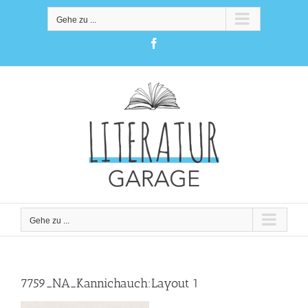
Zum
Inhalt
Gehe zu ...
springen
Facebook
Gehe zu ...
7759_NA_Kannichauch:Layout 1