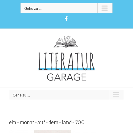
Zum
Inhalt
Gehe zu ...
springen
Facebook
Gehe zu ...
ein-monat-auf-dem-land-700