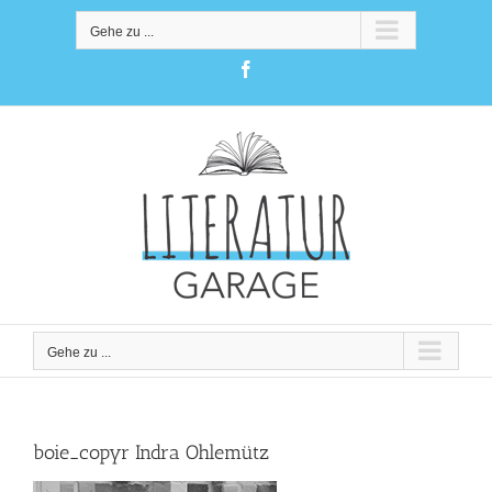
Zum
Inhalt
Gehe zu ...
springen
Facebook
Gehe zu ...
boie_copyr Indra Ohlemütz