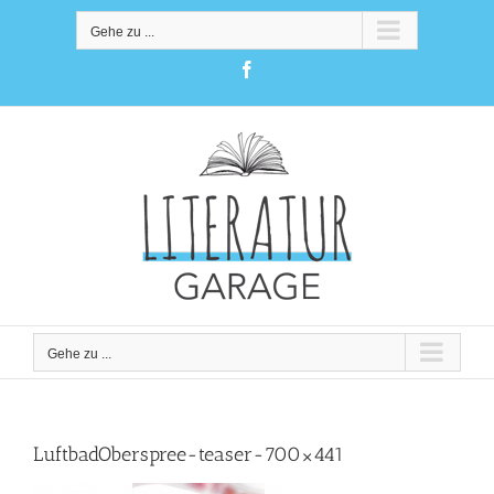
Zum
Inhalt
Gehe zu ...
springen
Facebook
Gehe zu ...
LuftbadOberspree-teaser-700×441