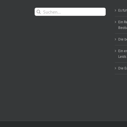
Suche
Es fü
nach:
Ein R
Beob
Die b
Ein e
Leids
Die E