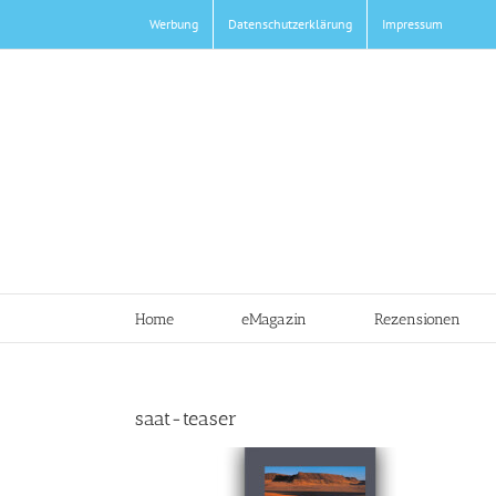
Zum
Werbung
Datenschutzerklärung
Impressum
Inhalt
springen
Home
eMagazin
Rezensionen
saat-teaser