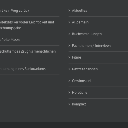
hrt kein Weg zurück
Aktuelles
eiseklassiker voller Leichtigkeit und
Allgemein
achtungsgabe
Buchvorstellungen
efreite Maske
Fachthemen / Interviews
rschütterndes Zeugnis menschlichen
Filme
nttarnung eines Sanktuariums
Gastrezensionen
Gewinnspiel
Hörbücher
Kompakt