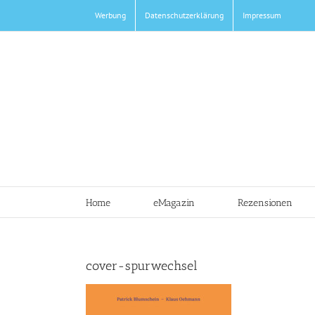
Zum
Werbung
Datenschutzerklärung
Impressum
Inhalt
springen
Home
eMagazin
Rezensionen
cover-spurwechsel