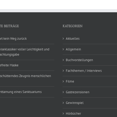
TE BEITRÄGE
KATEGORIEN
hrt kein Weg zurück
Aktuelles
eiseklassiker voller Leichtigkeit und
Allgemein
achtungsgabe
Buchvorstellungen
efreite Maske
Fachthemen / Interviews
rschütterndes Zeugnis menschlichen
Filme
nttarnung eines Sanktuariums
Gastrezensionen
Gewinnspiel
Hörbücher