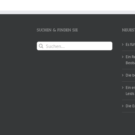
SUCHEN & FINDEN SIE
NEUES
Suche
Es fü
nach:
Ein R
Beob
Die b
Ein e
Leids
Die E