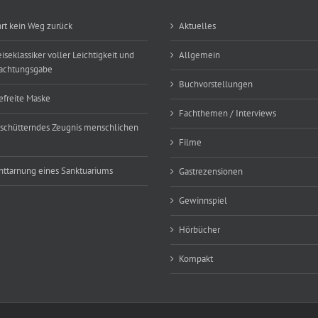
hrt kein Weg zurück
Aktuelles
eiseklassiker voller Leichtigkeit und
Allgemein
achtungsgabe
Buchvorstellungen
efreite Maske
Fachthemen / Interviews
rschütterndes Zeugnis menschlichen
Filme
nttarnung eines Sanktuariums
Gastrezensionen
Gewinnspiel
Hörbücher
Kompakt