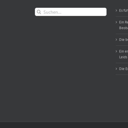
Suche
Es fü
nach:
Ein R
Beob
Die b
Ein e
Leids
Die E