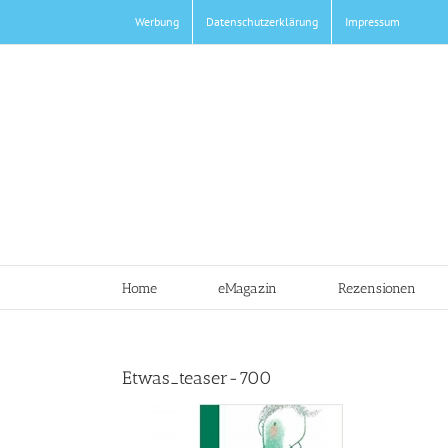
Zum
Werbung
Datenschutzerklärung
Impressum
Inhalt
springen
Home
eMagazin
Rezensionen
Etwas_teaser-700