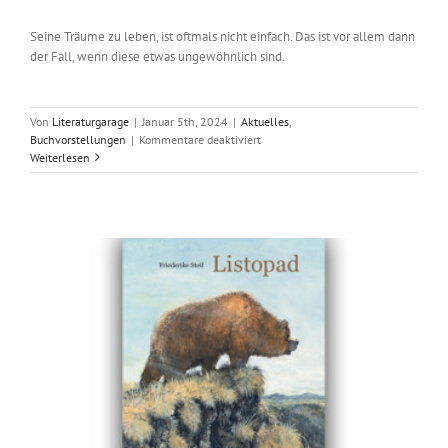
Seine Träume zu leben, ist oftmals nicht einfach. Das ist vor allem dann
der Fall, wenn diese etwas ungewöhnlich sind.
Von
Literaturgarage
|
Januar 5th, 2024
|
Aktuelles
,
für
Buchvorstellungen
|
Kommentare deaktiviert
Glück
Weiterlesen
bedeutet,
die
eigenen
Träume
zu
leben