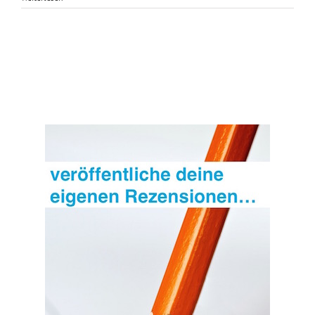
Yaccarinos
Bilderbuch
„Der
längste
Sturm“