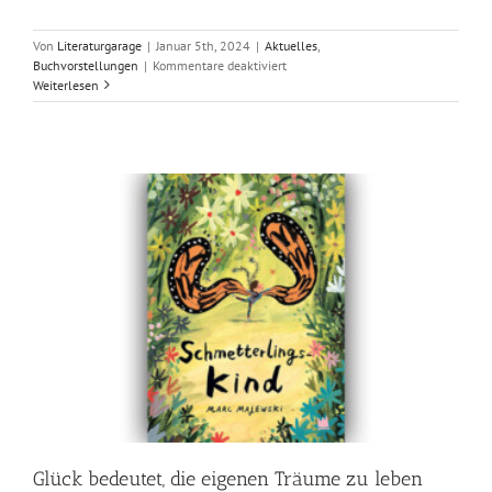
Von
Literaturgarage
|
Januar 5th, 2024
|
Aktuelles
,
für
Buchvorstellungen
|
Kommentare deaktiviert
Auf
Weiterlesen
der
Suche
nach
der
Liebe
mit
Minimia
Glück bedeutet, die eigenen Träume zu leben