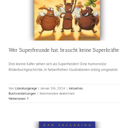
Wer Superfreunde hat, braucht keine Superkräfte
Drei kleine Käfer sehen sich als Superhelden! Eine humorvolle
Bilderbuchgeschichte, in farbenfrohen Illustrationen witzig umgesetzt.
Von
Literaturgarage
|
Januar 5th, 2024
|
Aktuelles
,
für
Buchvorstellungen
|
Kommentare deaktiviert
Wer
Weiterlesen
Superfreunde
hat,
braucht
keine
Superkräfte