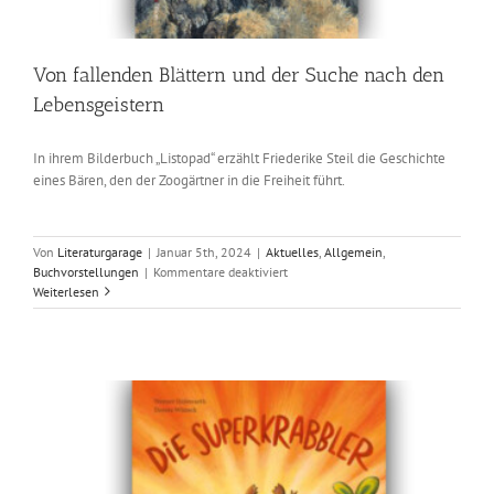
Von fallenden Blättern und der Suche nach den
Lebensgeistern
In ihrem Bilderbuch „Listopad“ erzählt Friederike Steil die Geschichte
eines Bären, den der Zoogärtner in die Freiheit führt.
Von
Literaturgarage
|
Januar 5th, 2024
|
Aktuelles
,
Allgemein
,
für
Buchvorstellungen
|
Kommentare deaktiviert
Von
Weiterlesen
fallenden
Blättern
und
der
Suche
nach
den
Lebensgeistern