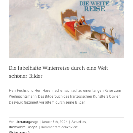
Die fabelhafte Winterreise durch eine Welt
schöner Bilder
Herr Fuchs und Herr Hase machen sich auf zu einer langen Reise zum
Weihnachtsmann. Das Bilderbuch des französischen Künstlers Olivier
Desvaux fasziniert vor allem durch seine Bilder.
Von
Literaturgarage
|
Januar 5th, 2024
|
Aktuelles
,
für
Buchvorstellungen
|
Kommentare deaktiviert
Die
Weiterlesen