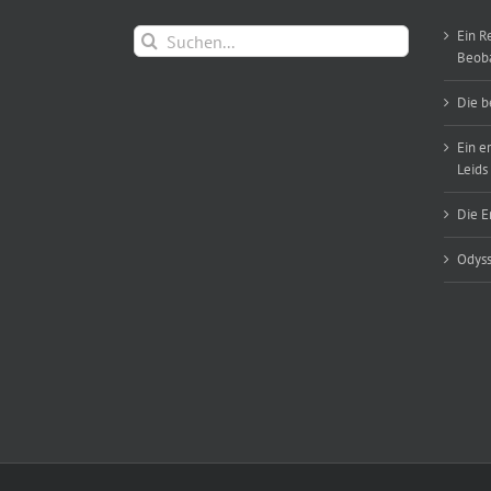
Suche
Ein R
nach:
Beob
Die b
Ein e
Leids
Die E
Odyss