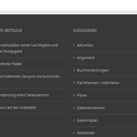
TE BEITRÄGE
KATEGORIEN
eiseklassiker voller Leichtigkeit und
Aktuelles
achtungsgabe
Allgemein
efreite Maske
Buchvorstellungen
rschütterndes Zeugnis menschlichen
Fachthemen / Interviews
nttarnung eines Sanktuariums
Filme
eus auf der Autobahn
Gastrezensionen
Gewinnspiel
Hörbücher