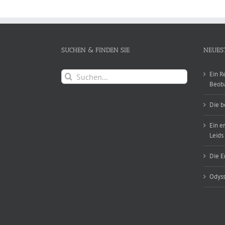
SUCHEN & FINDEN SIE
NEUES
Suche
Ein R
nach:
Beob
Die b
Ein e
Leids
Die E
Odyss