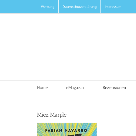
Zum
Werbung
Datenschutzerklärung
Impressum
Inhalt
springen
Home
eMagazin
Rezensionen
Miez Marple