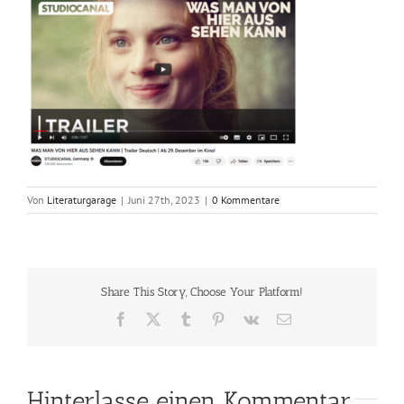
Von
Literaturgarage
|
Juni 27th, 2023
|
0 Kommentare
Share This Story, Choose Your Platform!
Facebook
X
Tumblr
Pinterest
Vk
E-
Mail
Hinterlasse einen Kommentar