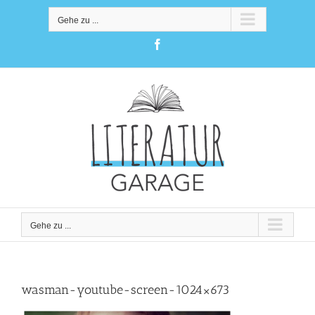
Zum
Inhalt
Gehe zu ...
springen
Facebook
Gehe zu ...
wasman-youtube-screen-1024×673