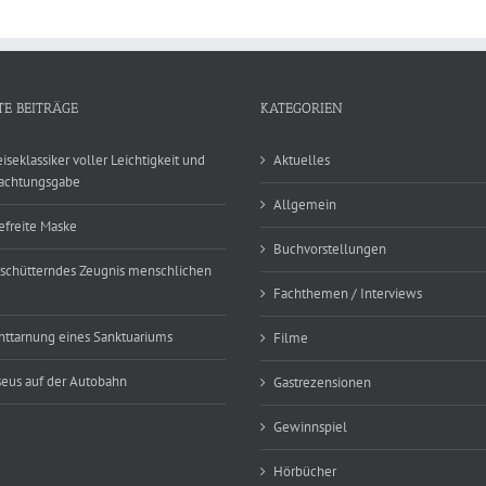
TE BEITRÄGE
KATEGORIEN
eiseklassiker voller Leichtigkeit und
Aktuelles
achtungsgabe
Allgemein
efreite Maske
Buchvorstellungen
rschütterndes Zeugnis menschlichen
Fachthemen / Interviews
nttarnung eines Sanktuariums
Filme
eus auf der Autobahn
Gastrezensionen
Gewinnspiel
Hörbücher