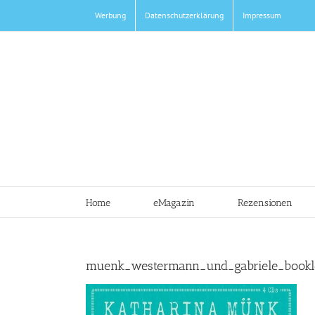
Zum
Werbung
Datenschutzerklärung
Impressum
Inhalt
springen
Home
eMagazin
Rezensionen
muenk_westermann_und_gabriele_bookle