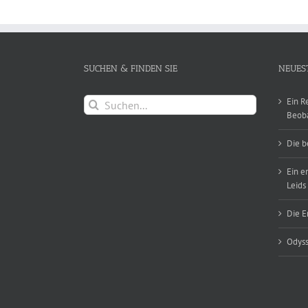
SUCHEN & FINDEN SIE
NEUES
Suche
Ein R
nach:
Beob
Die b
Ein e
Leids
Die E
Odyss